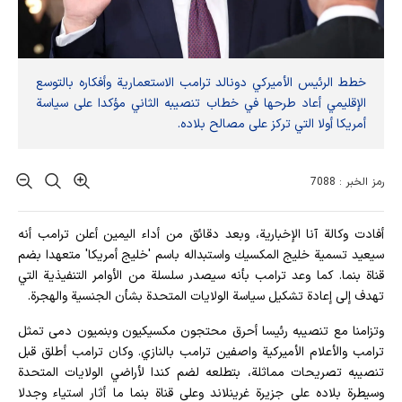
خطط الرئيس الأميركي دونالد ترامب الاستعمارية وأفكاره بالتوسع
الإقليمي أعاد طرحها في خطاب تنصيبه الثاني مؤكدا على سياسة
أمريكا أولا التي تركز على مصالح بلاده.
رمز الخبر : 7088
أفادت وکالة آنا الإخباریة، وبعد دقائق من أداء اليمين أعلن ترامب أنه
سيعيد تسمية خليج المكسيك واستبداله باسم 'خليج أمريكا' متعهدا بضم
قناة بنما. كما وعد ترامب بأنه سيصدر سلسلة من الأوامر التنفيذية التي
تهدف إلى إعادة تشكيل سياسة الولايات المتحدة بشأن الجنسية والهجرة.
وتزامنا مع تنصيبه رئيسا أحرق محتجون مكسيكيون وبنميون دمى تمثل
ترامب والأعلام الأميركية واصفين ترامب بالنازي. وكان ترامب أطلق قبل
تنصيبه تصريحات مماثلة، بتطلعه لضم كندا لأراضي الولايات المتحدة
وسيطرة بلاده على جزيرة غرينلاند وعلى قناة بنما ما أثار استياء وجدلا