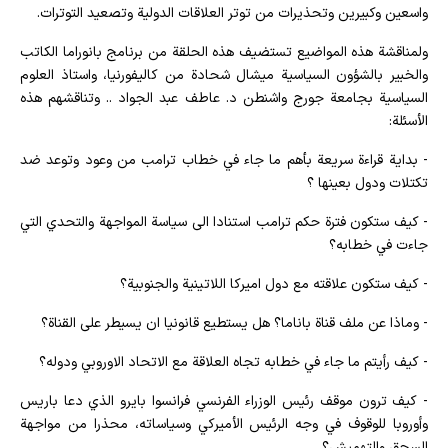
واسعين وكبيرين وتحذيرات من توتر العلاقات الدولية وتصعيد التوترات.
ولمناقشة هذه المواضيع تستضيف هذه الحلقة من برنامج بانوراما الكاتب
والخبير بالشؤون السياسية ميشال شحادة من كاليفورنيا، واستاذ العلوم
السياسية بجامعة جورج واشنطن د. عاطف عبد الجواد .. وتناقشهم هذه
الأسئلة:
- بداية قراءة سريعة بأهم ما جاء في خطاب ترامب من وعود وتوعد ضد
تكتلات ودول بعينها ؟
- كيف ستكون فترة حكم ترامب استنادا الى سياسة المواجهة والتحدي التي
جاءت في خطابه؟
- كيف ستكون علاقته مع دول اميركا اللاتينية والجنوبية؟
- وماذا عن ملف قناة باناما؟ هل يستطيع قانونيا ان يسيطر على القناة؟
- كيف رأيتم ما جاء في خطابه تجاه العلاقة مع الاتحاد الاوروبي ودوله؟
- كيف ترون موقف رئيس الوزراء الفرنسي فرانسوا بايرو الذي دعا باريس
وأوروبا للوقوف في وجه الرئيس الأميركي وسياساته، محذرا من مواجهة
السحق والتهميش؟