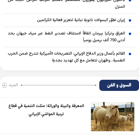
المنزل
إيران تطوّر كبسولات نانوية نباتية لتعزيز فعالية الكركمين
العراق وتركيا يبرمان اتفاقاً لاستئناف تصدير النفط عبر ميناء جيهان بحد
أدنى 750 ألف برميل يومياً
القائم بأعمال وزير الدفاع الإيراني: التصريحات الأميركية تندرج ضمن الحرب
النفسية.. وطهران تتعامل مع كل تهديد بجدية
السوق و الفن
المزید
المعرفة والبيئة والوراثة؛ مثلث التنمية في قطاع
تربية المواشي الإيراني