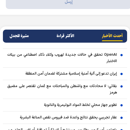
أحدث الأخبار
الأکثر قراءة
مثيرة للجدل
OpenAI تحقق في حالات جديدة لهروب وكلاء ذكاء اصطناعي من بيئات
الاختبار
إيران تدعو إلى آلية أمنية إسلامية مشتركة لضمان أمن المنطقة
بقائي: لا محادثات مع واشنطن والمباحثات مع عُمان تقتصر على مضيق
هرمز
تطوير جهاز محلي لخلط المواد البوليمرية والنانوية
عقار تجريبي يحقق نتائج واعدة ضد فيروس نقص المناعة البشرية
باحثون أميركيون يطوّرون مستشعراً لاسلكياً لمراقبة أمراض الجلد من