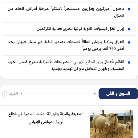
باحثون أميركيون يطوّرون مستشعراً لاسلكياً لمراقبة أمراض الجلد من
المنزل
إيران تطوّر كبسولات نانوية نباتية لتعزيز فعالية الكركمين
العراق وتركيا يبرمان اتفاقاً لاستئناف تصدير النفط عبر ميناء جيهان بحد
أدنى 750 ألف برميل يومياً
القائم بأعمال وزير الدفاع الإيراني: التصريحات الأميركية تندرج ضمن الحرب
النفسية.. وطهران تتعامل مع كل تهديد بجدية
السوق و الفن
المزید
المعرفة والبيئة والوراثة؛ مثلث التنمية في قطاع
تربية المواشي الإيراني