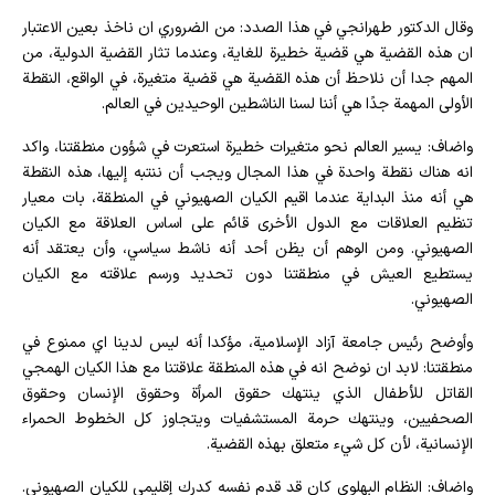
وقال الدكتور طهرانجي في هذا الصدد: من الضروري ان ناخذ بعين الاعتبار
ان هذه القضية هي قضية خطيرة للغاية، وعندما تثار القضية الدولية، من
المهم جدا أن نلاحظ أن هذه القضية هي قضية متغيرة، في الواقع، النقطة
الأولى المهمة جدًا هي أننا لسنا الناشطين الوحيدين في العالم.
واضاف: يسير العالم نحو متغيرات خطيرة استعرت في شؤون منطقتنا، واكد
انه هناك نقطة واحدة في هذا المجال ويجب أن ننتبه إليها، هذه النقطة
هي أنه منذ البداية عندما اقيم الكيان الصهيوني في المنطقة، بات معيار
تنظيم العلاقات مع الدول الأخرى قائم على اساس العلاقة مع الكيان
الصهيوني. ومن الوهم أن يظن أحد أنه ناشط سياسي، وأن يعتقد أنه
يستطيع العيش في منطقتنا دون تحديد ورسم علاقته مع الكيان
الصهيوني.
وأوضح رئيس جامعة آزاد الإسلامية، مؤكدا أنه ليس لدينا اي ممنوع في
منطقتنا: لابد ان نوضح انه في هذه المنطقة علاقتنا مع هذا الكيان الهمجي
القاتل للأطفال الذي ينتهك حقوق المرأة وحقوق الإنسان وحقوق
الصحفيين، وينتهك حرمة المستشفيات ويتجاوز كل الخطوط الحمراء
الإنسانية، لأن كل شيء متعلق بهذه القضية.
واضاف: النظام البهلوي كان قد قدم نفسه كدرك إقليمي للكيان الصهيوني.