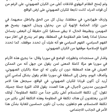
ولم يُمنح النظام البهلوي قاذفات أعلى من الكيان الصهيوني، على الرغم من
أن قوات الدرك كانت تابعة للكيان الصهيوني على ارض الواقع.
واردف طهرانجي: في منطقتنا، يبذل كل من الحق والباطل سعيهما، في
حين تؤكد الحكمة الإلهية أن من يحاول ويبذل الجهود يصبح هو
المهيمن. وبطبيعة الحال، لا يبقى مستقرا؛ لكن حقيقة أن البعض يتساءل
محتارا لماذا رفعنا علم المقاومة في المنطقة، وهو امر يندرج في اطار سوء
الفهم السياسي، الفهم السياسي هو أنه عليك أن تحدد موقفك. كما تحدد
الثورة الإسلامية موقفها من الكيان الصهيوني.
واشار الى مستجدات وتطورات الوضع في سوريا وقال: ما يجري هذه الأيام
في سوريا هو مرآة كاملة المعنى لمن يقول عن جهل أنه من الممكن
العيش في هذه المنطقة دون ان يكون له اي صلة بالكيان الصهيوني،
وأضاف: اليوم، وصل إلى السلطة في سوريا نظام يقول بشكل أساسي أنني
أريد أن أكون قربانا للكيان الصهيوني. في الواقع، سيجعل هذا الامر
السوريين مدينين لأجيال، في هذا الصدد يقول قائد الثورة جملة جميلة،
تقول: "إن تكلفة الاستسلام أعلى بكثير جداً من تكلفة المقاومة"، أولئك
الذين يعتقدون أن هناك تكلفة في المقاومة وهذه التكلفة أعلى بكثير من
تكلفة الاستسلام، هم جاهلون. يجب أن نكون حساسين للغاية بشأن هذا
الأمر في الجانب الاجتماعي.