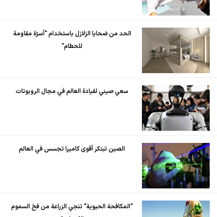
الحد من ضحايا الزلازل باستخدام "أسرّة مقاومة
للحطام"
سعي صيني لقيادة العالم في مجال الروبوتات
الصين تبتكر أقوى كاميرا تجسس في العالم
"المكافحة الحيوية" تنجي الزراعة من فخ السموم