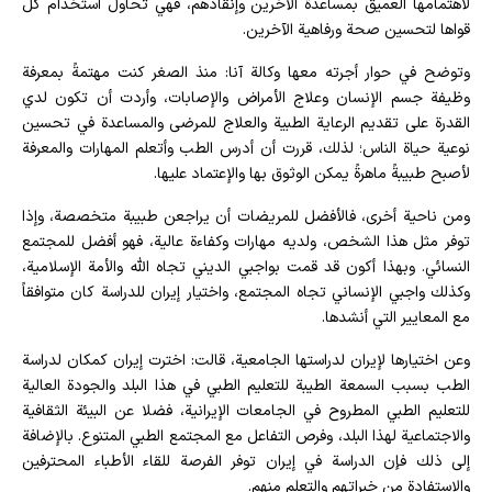
لاهتمامها العميق بمساعدة الآخرين وإنقاذهم، فهي تحاول استخدام كل
قواها لتحسين صحة ورفاهية الآخرين.
وتوضح في حوار أجرته معها وكالة آنا: منذ الصغر كنت مهتمةً بمعرفة
وظيفة جسم الإنسان وعلاج الأمراض والإصابات، وأردت أن تكون لدي
القدرة على تقديم الرعاية الطبية والعلاج للمرضى والمساعدة في تحسين
نوعية حياة الناس؛ لذلك، قررت أن أدرس الطب وأتعلم المهارات والمعرفة
لأصبح طبيبةً ماهرةً يمكن الوثوق بها والإعتماد عليها.
ومن ناحية أخرى، فالأفضل للمريضات أن يراجعن طبيبة متخصصة، وإذا
توفر مثل هذا الشخص، ولديه مهارات وكفاءة عالية، فهو أفضل للمجتمع
النسائي. وبهذا أكون قد قمت بواجبي الديني تجاه الله والأمة الإسلامية،
وكذلك واجبي الإنساني تجاه المجتمع، واختيار إيران للدراسة كان متوافقاً
مع المعايير التي أنشدها.
وعن اختيارها لإيران لدراستها الجامعية، قالت: اخترت إيران كمكان لدراسة
الطب بسبب السمعة الطيبة للتعليم الطبي في هذا البلد والجودة العالية
للتعليم الطبي المطروح في الجامعات الإيرانية، فضلا عن البيئة الثقافية
والاجتماعية لهذا البلد، وفرص التفاعل مع المجتمع الطبي المتنوع. بالإضافة
إلى ذلك فإن الدراسة في إيران توفر الفرصة للقاء الأطباء المحترفين
والاستفادة من خبراتهم والتعلم منهم.