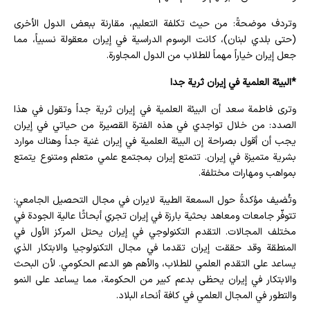
وتردف موضحةً: من حيث تكلفة التعليم، مقارنة ببعض الدول الأخرى
(حتى بلدي لبنان)، كانت الرسوم الدراسية في إيران معقولة نسبياً، مما
جعل إيران خياراً مهماً للطلاب من الدول المجاورة.
*البيئة العلمية في إيران ثرية جدا
وترى فاطمة سعد أن البيئة العلمية في إيران ثرية جداً وتقول في هذا
الصدد: من خلال تواجدي في هذه الفترة القصيرة من حياتي في إيران
يجب أن أقول بصراحة إن البيئة العلمية في إيران غنية جداً وهناك موارد
بشرية متميزة في إيران. تتمتع إيران بمجتمع علمي متعلم ومتنوع يتمتع
بمواهب ومهارات مختلفة.
وتُضيف مؤكدةً حول السمعة الطيبة لايران في مجال التحصيل الجامعي:
تتوفّر جامعات ومعاهد بحثية بارزة في إيران تجري أبحاثًا عالية الجودة في
مختلف المجالات. التقدم التكنولوجي في إيران يحتل المركز الأول في
المنطقة وقد حققت إيران تقدما في مجال التكنولوجيا والابتكار الذي
يساعد على التقدم العلمي للطلاب، والأهم هو الدعم الحكومي. لأن البحث
والابتكار في إيران يحظى بدعم كبير من الحكومة، مما يساعد على النمو
والتطور في المجال العلمي في كافة أنحاء البلاد.