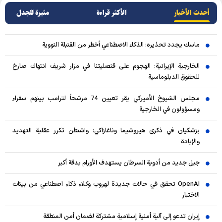
أحدث الأخبار
الأکثر قراءة
مثيرة للجدل
ماسك يجدد تحذيره: الذكاء الاصطناعي أخطر من القنبلة النووية
الخارجية الإيرانية: الهجوم على قنصليتنا في مزار شريف انتهاك صارخ
للحقوق الدبلوماسية
مجلس الشيوخ الأميركي يقر تعيين 74 مرشحاً لترامب بينهم سفراء
ومسؤولون في الخارجية
بزشكيان في ذكرى هيروشيما وناغازاكي: واشنطن تكرر عقلية التهديد
والإبادة
جيل جديد من أدوية السرطان يستهدف الأورام بدقة أكبر
OpenAI تحقق في حالات جديدة لهروب وكلاء ذكاء اصطناعي من بيئات
الاختبار
إيران تدعو إلى آلية أمنية إسلامية مشتركة لضمان أمن المنطقة