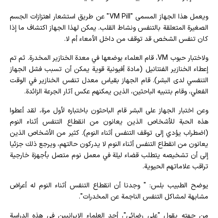
ويعمل هذا الجهاز المسمى "VM Pill" عن طريق استشعار اهتزازات الجسم
الصغيرة المتعلقة بالتنفس ونشاط القلب. يمكن لهذا الجهاز اكتشاف ما إذا
كان تنفس الشخص قد توقف من داخل الأمعاء أم لا.
ولاختبار حبوب VM، قام العلماء بوضعها في معدة الخنازير المخدرة. ثم تم
إعطاء الخنازير الفنتانيل (مادة أفيونية قوية يمكن أن تسبب فشل الجهاز
التنفسي لدى البشر). قام الجهاز بقياس معدل تنفس الخنازير في الوقت
الفعلي، وقام بتنبيه الباحثين، الذين يمكنهم عكس آثار الجرعة الزائدة.
وعن اختبار الجهاز على البشر قام الباحثون باختباره لأول مرة، لقد أعطوا
هذه الحبة للأشخاص الذين يعانون من انقطاع التنفس أثناء النوم
(اضطراب يؤدي إلى توقف التنفس أثناء النوم). كثير من الأشخاص الذين
يعانون من انقطاع التنفس أثناء النوم لا يدركون حالتهم، ويرجع ذلك جزئيا
إلى أن تشخيصه يتطلب قضاء ليلة في معمل نوم متصل بأجهزة خارجية
تراقب علاماتهم الحيوية.
يوضح الطبيب بلس: " وجدنا أن انقطاع التنفس أثناء النوم له أعراض
مشابهة لمشاكل التنفس الناجمة عن المخدرات".
من جهته يقول "علي رضائي"، أحد العلماء الايرانيين في هذه الدراسة