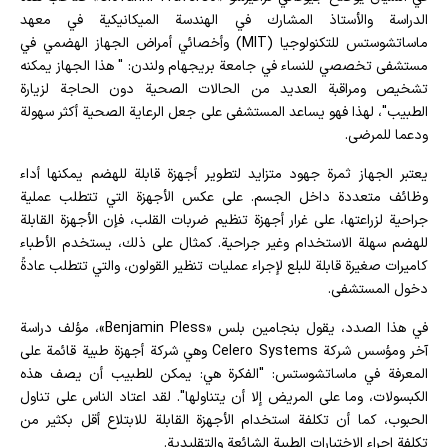
الدراسة والأستاذ المشارك في الهندسة الميكانيكية في معهد
ماساتشوستس للتكنولوجيا (MIT) وأخصائي أمراض الجهاز الهضمي في
مستشفى تخصصي للنساء في جامعة بريجهام ولندن: " هذا الجهاز يمكنه
تشخيص ومراقبة العديد من الحالات الصحية دون الحاجة لزيارة
الطبيب"، لهذا فهو يساعد المستشفى على جعل الرعاية الصحية أكثر سهولة
ودعما للمرضى.
يعتبر الجهاز ثمرة جهود متزايد لتطوير أجهزة قابلة للهضم يمكنها أداء
وظائف متعددة داخل الجسم. على عكس الأجهزة التي تتطلب عملية
جراحية لزراعتها، على غرار أجهزة تنظيم ضربات القلب، فإن الأجهزة القابلة
للهضم سهلة الاستخدام وغير جراحية. كمثال على ذلك، يستخدم الأطباء
كاميرات صغيرة قابلة للبلع لإجراء عمليات تنظير القولون، والتي تتطلب عادةً
دخول المستشفى.
في هذا الصدد، يقول بنجامین بلس «Benjamin Pless»، مؤلف دراسة
آخر ومؤسس شركة Celero Systems وهي شركة أجهزة طبية قائمة على
المعرفة في ماساتشوستس: "الفكرة هي: يمكن للطبيب أن يصف هذه
الكبسولات، وما على المريض إلا أن يتناولها". لقد اعتاد الناس على تناول
الحبوب، كما أن تكلفة استخدام الأجهزة القابلة للابتلاع أقل بكثير من
تكلفة إجراء الاختبارات الطبية الشائعة والتقليدية.