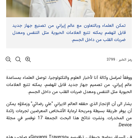
تمكن العلماء وبالتعاون مع عالم إيراني من تصنيع جهاز جديد
قابل للهضم يمكنه تتبع العلامات الحيوية مثل التنفس ومعدل
ضربات القلب من داخل الجسم.
رمز الخبر : 3799
ووفقاً لمراسل وكالة آنا لأخبار العلوم والتكنولوجيا، توصل العلماء بمساعدة
عالم إيراني، من تصميم جهاز جديد قابل للهضم، يمكنه تتبع العلامات
الحيوية مثل التنفس ومعدل ضربات القلب من داخل الجسم.
يشار الى أن الإنجاز الذي حققه العالم الايراني "علي رضائي" وزملاؤه يمكن
أن يوفر طريقة بسيطة ومريحة لرعاية الأشخاص المعرضين لجرعات زائدة
من المخدرات. ونشرت نتائج هذا البحث الجمعة 17 نوفمبر في مجلة
Device.
في السياق يوضح جيوفاني ترافيرسو «Giovanni Traverso» صاحب هذه