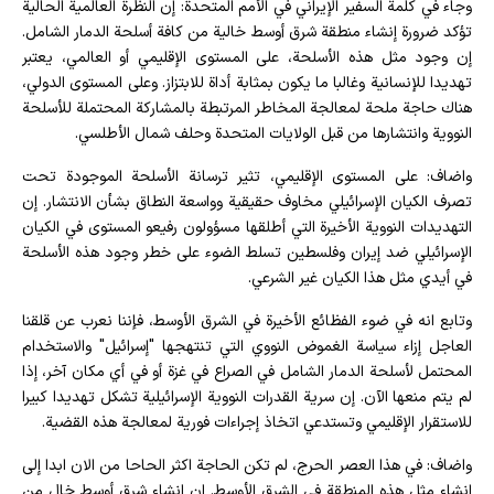
وجاء في كلمة السفير الإيراني في الأمم المتحدة: إن النظرة العالمية الحالية
تؤكد ضرورة إنشاء منطقة شرق أوسط خالية من كافة أسلحة الدمار الشامل.
إن وجود مثل هذه الأسلحة، على المستوى الإقليمي أو العالمي، يعتبر
تهديدا للإنسانية وغالبا ما يكون بمثابة أداة للابتزاز. وعلى المستوى الدولي،
هناك حاجة ملحة لمعالجة المخاطر المرتبطة بالمشاركة المحتملة للأسلحة
النووية وانتشارها من قبل الولايات المتحدة وحلف شمال الأطلسي.
واضاف: على المستوى الإقليمي، تثير ترسانة الأسلحة الموجودة تحت
تصرف الكيان الإسرائيلي مخاوف حقيقية وواسعة النطاق بشأن الانتشار. إن
التهديدات النووية الأخيرة التي أطلقها مسؤولون رفيعو المستوى في الكيان
الإسرائيلي ضد إيران وفلسطين تسلط الضوء على خطر وجود هذه الأسلحة
في أيدي مثل هذا الكيان غير الشرعي.
وتابع انه في ضوء الفظائع الأخيرة في الشرق الأوسط، فإننا نعرب عن قلقنا
العاجل إزاء سياسة الغموض النووي التي تنتهجها "إسرائيل" والاستخدام
المحتمل لأسلحة الدمار الشامل في الصراع في غزة أو في أي مكان آخر، إذا
لم يتم منعها الآن. إن سرية القدرات النووية الإسرائيلية تشكل تهديدا كبيرا
للاستقرار الإقليمي وتستدعي اتخاذ إجراءات فورية لمعالجة هذه القضية.
واضاف: في هذا العصر الحرج، لم تكن الحاجة اكثر الحاحا من الان ابدا إلى
إنشاء مثل هذه المنطقة في الشرق الأوسط. ان انشاء شرق أوسط خال من