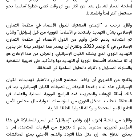
أسلحة الدمار الشامل يعد الان اكثر من اي وقت كضى خطوة أساسية نحو
مستقبل أكثر أمناً واطمئنانا.
وقال: نرحب بـ "الإعلان المشترك للدول الأعضاء في منظمة التعاون
الإسلامي بشأن التهديد باستخدام الأسلحة النووية من قبل إسرائيل" والذي
تم اعتماده بدعم كامل وقيم من الدول الأعضاء في منظمة التعاون
الإسلامي في 6 نوفمبر 2023. ونقترح أن يصدر هذا المؤتمر بيانا آخر يدين
التهديد النووي الذي يشكله الكيان الإسرائيلي. والغرض من هذا الإعلان هو
إدانة استخدام الأسلحة النووية أو التهديد بها والتأكيد على ضرورة الشفافية
والسلوك المسؤول والالتزام بالحلول السلمية في المنطقة.
وتابع: من الضروري أن ياخذ المجتمع الدولي بالاعتبار تهديدات الكيان
الإسرائيلي هذه نداء واضحا للتيقظ. إن تصرفات الكيان الإسرائيلي، بما في
ذلك أمثلة الإرهاب والتخريب ضد البرامج النووية المدنية والعلماء في
المنطقة، تتطلب التدخل الفوري من المؤسسات الدولية مثل مجلس الأمن
التابع للأمم المتحدة والوكالة الدولية للطاقة الذرية.
وقال: من ناحية أخرى، فإن رفض "إسرائيل" غير المبرر للمشاركة في هذا
المؤتمر الحيوي، مدعوماً بدعم لا يتزعزع من الولايات المتحدة، أمر لا
يمكن الدفاع عنه. إن مثل هذا التردد والدعم الأجنبي يمنع المناقشات