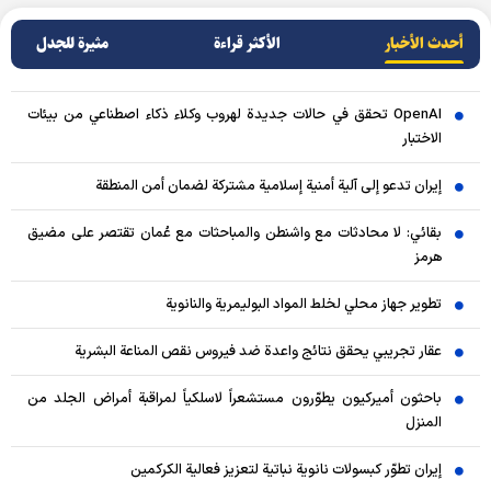
أحدث الأخبار
الأکثر قراءة
مثيرة للجدل
OpenAI تحقق في حالات جديدة لهروب وكلاء ذكاء اصطناعي من بيئات
الاختبار
إيران تدعو إلى آلية أمنية إسلامية مشتركة لضمان أمن المنطقة
بقائي: لا محادثات مع واشنطن والمباحثات مع عُمان تقتصر على مضيق
هرمز
تطوير جهاز محلي لخلط المواد البوليمرية والنانوية
عقار تجريبي يحقق نتائج واعدة ضد فيروس نقص المناعة البشرية
باحثون أميركيون يطوّرون مستشعراً لاسلكياً لمراقبة أمراض الجلد من
المنزل
إيران تطوّر كبسولات نانوية نباتية لتعزيز فعالية الكركمين