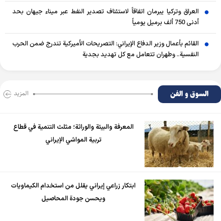
العراق وتركيا يبرمان اتفاقاً لاستئناف تصدير النفط عبر ميناء جيهان بحد
أدنى 750 ألف برميل يومياً
القائم بأعمال وزير الدفاع الإيراني: التصريحات الأميركية تندرج ضمن الحرب
النفسية.. وطهران تتعامل مع كل تهديد بجدية
السوق و الفن
المزید
المعرفة والبيئة والوراثة؛ مثلث التنمية في قطاع
تربية المواشي الإيراني
ابتكار زراعي إيراني يقلل من استخدام الكيماويات
ويحسن جودة المحاصيل