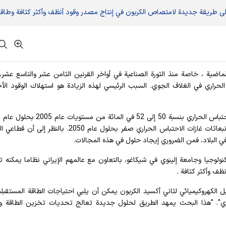
، إلى طريقة جديدة لامتصاص الكربون في إنتاج مصدر وقود أنظف وأكثر كثافة وطاقة
ة الماضية ، خاصة منذ الثورة الصناعية في أواخر القرنين الثامن عشر والتاسع عشر،
حراري في الغلاف الجوي. السبب الرئيسي لهذه الزيادة هو استهلاك الوقود الأ
تتماشى هذه المبادرة مع الجهود العالمية لتحقيق صافي انبعاثات غازات الاحتباس الحراري صفر بحلول عام 2050. با
ي البلاد، فمن الضروري إيجاد حلول في هذه المجالات.
نولوجيا وجامعة إلينوي في شيكاغو، بالتعاون مع عالمهم الإيراني نظاما يمكنه 
يل الكهروكيميائي لثاني أكسيد الكربون يمكن أن يلبي احتياجات الطاقة المستقبل
شري". "هذا البحث يمهد الطريق لحلول جديدة تعالج تحديات تخزين الطاقة و