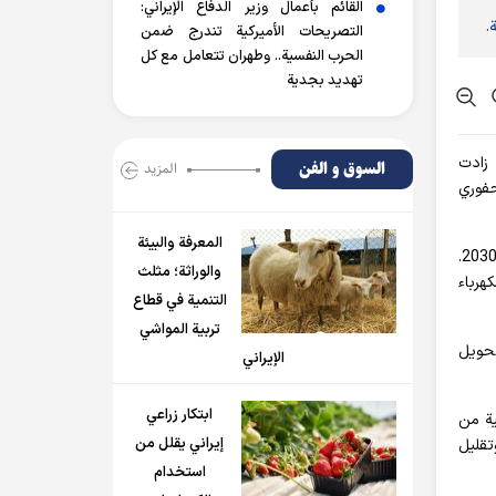
القائم بأعمال وزير الدفاع الإيراني:
.
التصريحات الأميركية تندرج ضمن
الحرب النفسية.. وطهران تتعامل مع كل
تهديد بجدية
 زادت
السوق و الفن
المزید
حفوري
المعرفة والبيئة
واستجابة لذلك ، تخطط أمريكا لخفض انبعاثات غازات الاحتباس الحراري بنسبة 50 إلى 52 في المائة من مستويات عام 2005 بحلول عام 2030.
والوراثة؛ مثلث
لنظر إلى أن قطاعي الكهرباء
التنمية في قطاع
تربية المواشي
تحويل
الإيراني
ابتكار زراعي
ية من
إيراني يقلل من
تقليل
استخدام