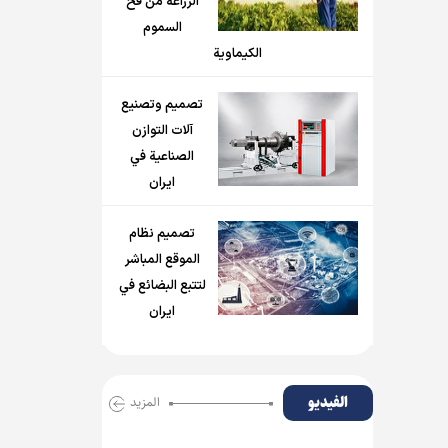
الزراعة من فخ
السموم
الكيماوية
تصميم وتصنيع
آلات التوازن
الصناعية في
ايران
تصميم نظام
الموقع المباشر
لتتبع البضائع في
ايران
الفیدیو
المزید