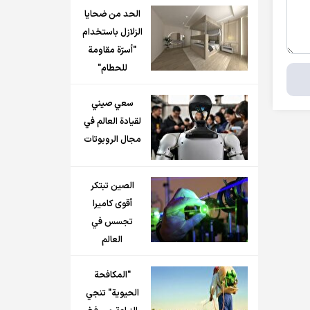
الحد من ضحايا
الزلازل باستخدام
"أسرّة مقاومة
للحطام"
سعي صيني
لقيادة العالم في
مجال الروبوتات
الصين تبتكر
أقوى كاميرا
تجسس في
العالم
"المكافحة
الحيوية" تنجي