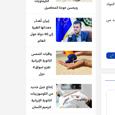
الكيماويات
لمواد
ويحسن جودة المحاصيل
حد من
إيران تُصدّر
معداتها الطبية
إلى 60 دولة حول
العالم
واقيات الشمس
النانوية الإيرانية
تغزو اسواق 4
دول
إنتاج جيل جديد
من الكومبوزيتات
النانوية الإيرانية
لترميم الأسنان