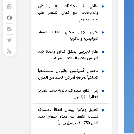
بقائي: لا محادثات مع واشنطن
والمباحثات مع عُمان تقتصر على
مضيق هرمز
تطوير جهاز محلي لخلط المواد
البوليمرية والنانوية
عقار تجريبي يحقق نتائج واعدة ضد
فيروس نقص المناعة البشرية
باحثون أميركيون يطوّرون مستشعراً
لاسلكياً لمراقبة أمراض الجلد من المنزل
إيران تطوّر كبسولات نانوية نباتية لتعزيز
فعالية الكركمين
العراق وتركيا يبرمان اتفاقاً لاستئناف
تصدير النفط عبر ميناء جيهان بحد
أدنى 750 ألف برميل يومياً