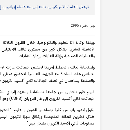
توصل العلماء الأمريكيون، بالتعاون مع علماء إيرانيين
رمز الخبر : 2995
ووفقا لوكالة آنا للعلوم والتكنولوجيا، خلال القرون الثلاث
الأنشطة البشرية بشكل كبير من مستوى غازات الاحتباس ال
والعمليات الصناعية وإزالة الغابات وإدارة النفايات.
والصناعة يساهمان في نصف انبعاثات ثاني أكسيد الكربون ف
اليوم طور باحثون من جامعة بنسلفانيا ومعهد إلينوي للتك
انبعاثات ثاني أكسيد الكربون إلى غاز البروبان (C3H8) وهو أنظف وأكثر كثافة .
يقول أندرو راب من كلية بنسلفانيا للفنون والعلوم: "التحو
خلال تخزين الطاقة المتجددة وإغلاق دورة الكربون الب
مستويات ثاني أكسيد الكربون بشكل كبير."