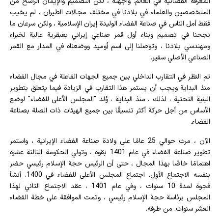
المعرفة الفضائية في العالم. واجهته ، لكن التصميم والإيمان الراسخ من
المتخصصين والعلماء في بلادنا في مختلف مجالات الطيران ، لم يخيب
فقط أمل الناس في صناعة الفضاء الوليدة إيران الإسلامية ، ولكن سرعان ما
نجحنا في تصميم وبناء أول قمر صناعي إيراني بعبقرية عالية لخبراء
ومهندسي بلادنا ، وتوصلنا إلى اسم أوميد ووضعناه في المدار مع القمر
الصناعي الأصلي سفير.
تم النظر في التقارب الداخلي بين جميع الجهات الفاعلة في مجال الفضاء
منذ البداية ويجب أن يستمر هذا التقارب في الزيادة فيما يتعلق بتطوير
البنية التحتية ، لذلك ، منذ البداية ، وُلد "المجلس الأعلى للفضاء" لوضع
الأساس من أجل حركة أكثر تنسيقًا بين جميع الهيئات ذات الصلة بصناعة
الفضاء.
الآن ، مرت حوالي 25 عامًا على ولادة صناعة الفضاء الإيرانية ، واستمر
تطوير صناعة الفضاء في عام 1401 بقوة ، وتولي الحكومة الثالثة عشرة
اهتمامًا خاصًا بهذا المجال ، حتى أن الرئيس حجة الإسلام رئيسي حضر
بنفسه الاجتماع الأول. اجتماع المجلس الأعلى للفضاء في 1400. أنشأ
فجوة لمدة 10 سنوات ، وفي عام 1401 ، عقد الاجتماع الثاني لهذا
المجلس برئاسة حجة الإسلام رئيسي ، وتمت الموافقة على خطة الفضاء
العشر سنوات. من طرفه.