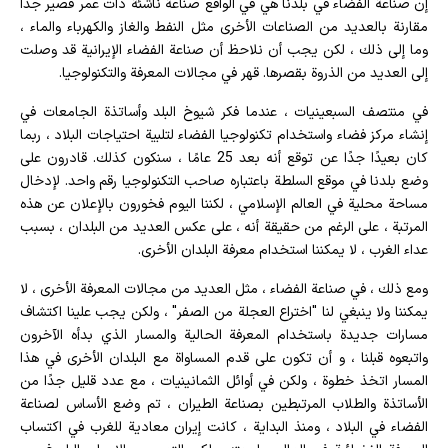
إن صناعة الفضاء في بلدنا هي في الواقع صناعة ناشئة ذات عمر قصير جدًا
مقارنة بالعديد من الصناعات الأخرى مثل النفط والغاز والكهرباء والماء ،
وما إلى ذلك ، لكن يجب أن نلاحظ أن صناعة الفضاء الإيرانية قد وصلت
إلى العديد من الذروة بقصرها. قهر في مجالات المعرفة والتكنولوجيا.
في منتصف السبعينيات ، عندما فكر شيوخ البلد وأساتذة الجامعات في
إنشاء مركز فضاء واستخدام تكنولوجيا الفضاء لتلبية احتياجات البلاد ، ربما
كان بعيدًا جدًا عن توقع أنه بعد 25 عامًا ، سنكون كذلك. قادرون على
وضع بلدنا في موقع السلطة باعتباره صاحب التكنولوجيا رقم واحد. لإدخال
مساحة محلية في العالم الإسلامي ، لكننا اليوم فخورون بالإعلان عن هذه
المرتبة ، على الرغم من حقيقة أنه ، على عكس العديد من البلدان ، بسبب
عداء الغرب ، لا يمكننا استخدام معرفة البلدان الأخرى.
ومع ذلك ، في صناعة الفضاء ، مثل العديد من مجالات المعرفة الأخرى ، لا
يمكننا ولا ينبغي لنا "اختراع العجلة من الصفر" ، ولكن يجب علينا اكتشاف
مسارات جديدة باستخدام المعرفة الحالية والمسار الذي بدأه الآخرون
واتبعوه قبلنا ، و أن تكون على قدم المساواة مع البلدان الأخرى في هذا
المسار اتخذ خطوة ، ولكن في أوائل الثمانينيات ، مع عدد قليل جدًا من
الأساتذة والطلاب المرتبطين بصناعة الطيران ، تم وضع الأساس لصناعة
الفضاء في البلاد ، ومنذ البداية ، كانت إيران معادية للغرب في اكتساب