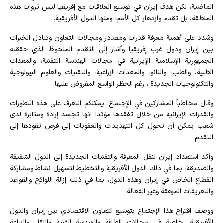
الماضية، لكن هدف إيران في توسيع العلاقات مع إفريقيا ليس ثروات هذه
المنطقة، بل تقدم وازدهار كل الأمم، ومنها الدول الأفريقية.
وشدد على أهمية معرفة قدرات ومصادر ومجالات التعاون وتبادل الخبرات
بين إيران ودول غرب إفريقيا وأشار إلى التقدم الملحوظ الذي حققته
الجمهورية الإسلامية الإيرانية في مجالات الهندسة التقنية، والمعدات
الطبية، والطب، والنانو، والمعدات الزراعية، والتقنيات والعلوم البيولوجية
والتكنولوجيات الجديدة ، رغم الحظر الواسع المفروض عليها.
وقال مخاطباً المشاركين في الإجتماع: يمكنكم التعرف على هذه التطورات
والقدرات الإيرانية من خلال تفقدها مؤكدا انها تجسد إرادة ومثابرة لدى
شعب يمكن أن تحول كل التهديدات والعقوبات إلى فرص تقودها إلى
التقدم.
وأكد استعداد إيران لنقل المعرفة والتقنيات الجديدة إلى الدول الشقيقة
والصديقة، بما في ذلك الدول الأفريقية والتخطيط لتسهيل نشاط ومشاركة
القطاع الخاص في إيران وهذه الدول، بما في ذلك إزالة اللوائح والقواعد
والتعريفات المرهقة وغير الفعالة.
ووصف اقتراح هذا الإجتماع بتوسيع التعاون الاقتصادي بين إيران والدول
الأفريقية، خاصة في مجالات الطاقة والهندسة الفنية والنقل والزراعة