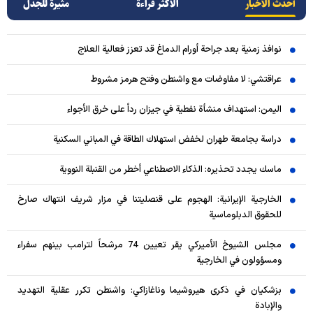
أحدث الأخبار
الأکثر قراءة
مثيرة للجدل
نوافذ زمنية بعد جراحة أورام الدماغ قد تعزز فعالية العلاج
عراقتشي: لا مفاوضات مع واشنطن وفتح هرمز مشروط
اليمن: استهداف منشأة نفطية في جيزان رداً على خرق الأجواء
دراسة بجامعة طهران لخفض استهلاك الطاقة في المباني السكنية
ماسك يجدد تحذيره: الذكاء الاصطناعي أخطر من القنبلة النووية
الخارجية الإيرانية: الهجوم على قنصليتنا في مزار شريف انتهاك صارخ
للحقوق الدبلوماسية
مجلس الشيوخ الأميركي يقر تعيين 74 مرشحاً لترامب بينهم سفراء
ومسؤولون في الخارجية
بزشكيان في ذكرى هيروشيما وناغازاكي: واشنطن تكرر عقلية التهديد
والإبادة