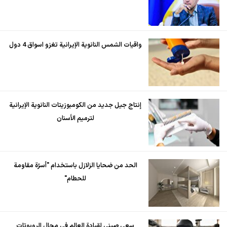
واقيات الشمس النانوية الإيرانية تغزو اسواق 4 دول
إنتاج جيل جديد من الكومبوزيتات النانوية الإيرانية
لترميم الأسنان
الحد من ضحايا الزلازل باستخدام "أسرّة مقاومة
للحطام"
سعي صيني لقيادة العالم في مجال الروبوتات