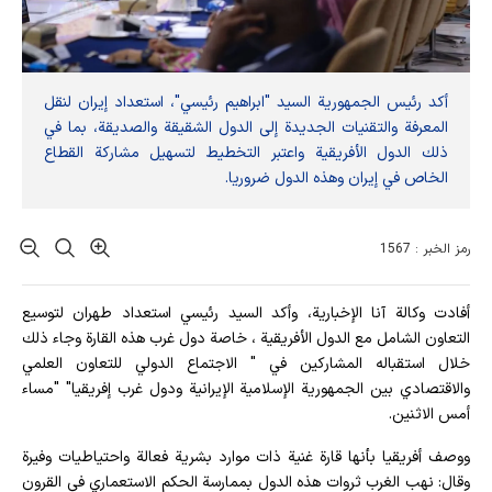
أكد رئيس الجمهورية السيد "ابراهيم رئيسي"، استعداد إيران لنقل
المعرفة والتقنيات الجديدة إلى الدول الشقيقة والصديقة، بما في
ذلك الدول الأفريقية واعتبر التخطيط لتسهيل مشاركة القطاع
الخاص في إيران وهذه الدول ضروریا.
رمز الخبر : 1567
أفادت وکالة آنا الإخباریة، وأكد السيد رئيسي استعداد طهران لتوسيع
التعاون الشامل مع الدول الأفريقية ، خاصة دول غرب هذه القارة وجاء ذلك
خلال استقباله المشاركين في " الاجتماع الدولي للتعاون العلمي
والاقتصادي بين الجمهورية الإسلامية الإیرانیة ودول غرب إفريقيا" "مساء
أمس الاثنين.
ووصف أفريقيا بأنها قارة غنية ذات موارد بشرية فعالة واحتياطيات وفيرة
وقال: نهب الغرب ثروات هذه الدول بممارسة الحكم الاستعماري في القرون