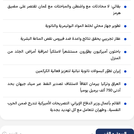
بقائي: لا محادثات مع واشنطن والمباحثات مع عُمان تقتصر على مضيق
هرمز
تطوير جهاز محلي لخلط المواد البوليمرية والنانوية
عقار تجريبي يحقق نتائج واعدة ضد فيروس نقص المناعة البشرية
باحثون أميركيون يطوّرون مستشعراً لاسلكياً لمراقبة أمراض الجلد من
المنزل
إيران تطوّر كبسولات نانوية نباتية لتعزيز فعالية الكركمين
العراق وتركيا يبرمان اتفاقاً لاستئناف تصدير النفط عبر ميناء جيهان بحد
أدنى 750 ألف برميل يومياً
القائم بأعمال وزير الدفاع الإيراني: التصريحات الأميركية تندرج ضمن الحرب
النفسية.. وطهران تتعامل مع كل تهديد بجدية
السوق و الفن
المزید