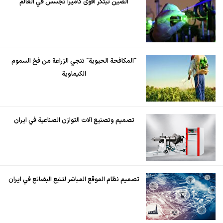
الصين تبتكر أقوى كاميرا تجسس في العالم
"المكافحة الحيوية" تنجي الزراعة من فخ السموم
الكيماوية
تصميم وتصنيع آلات التوازن الصناعية في ايران
تصميم نظام الموقع المباشر لتتبع البضائع في ايران