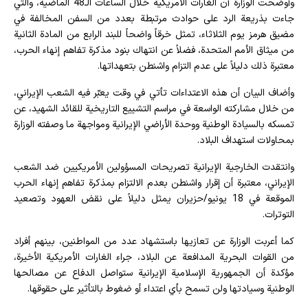
وأوضحت الوزارة أن الغارات الأمريكية خلال الساعات الـ48 الماضية، والتي
جاءت بذريعة الرد على حوادث مرتبطة بعدد من السفن المخالفة في
مضيق هرمز يوم الثلاثاء، تمثل خرقاً واضحاً للبند الرابع من المادة الثانية
من ميثاق الأمم المتحدة، فضلاً عن انتهاك بنود مذكرة تفاهم إنهاء الحرب،
معتبرة ذلك دليلاً على عدم التزام واشنطن بتعهداتها.
وأضاف البيان أن هذه الاعتداءات تأتي في وقت يعبّر فيه الشعب الإيراني،
من خلال مشاركته الواسعة في مراسم التشييع التاريخية للقائد الشهيد، عن
تمسكه بالسيادة الوطنية ووحدة الأراضي الإيرانية ومواجهة ما وصفته الوزارة
بمحاولات استهداف البلاد.
وانتقدت الخارجية الإيرانية تصريحات المسؤولين الأمريكيين ضد الشعب
الإيراني، معتبرة أن إقرار واشنطن بعدم الالتزام بمذكرة تفاهم إنهاء الحرب
الموقعة في 18 يونيو/حزيران يمثل دليلاً على نقض العهود وتصعيد
التوترات.
كما أعربت الوزارة عن تعازيها باستشهاد عدد من المواطنين، بينهم أفراد
من القوات البحرية المدافعة عن البلاد، جراء الغارات الأمريكية الأخيرة،
مؤكدة أن الجمهورية الإسلامية الإيرانية ستواصل الدفاع عن مصالحها
الوطنية وسيادتها ولن تسمح بأي اعتداء أو ضغوط بالتأثير على حقوقها.