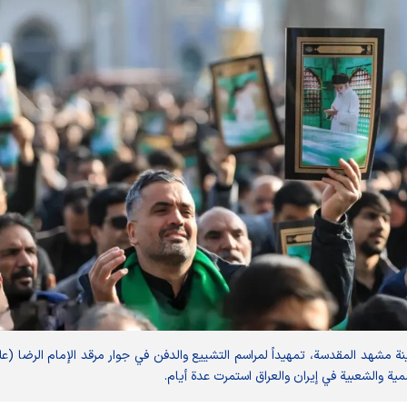
 مشهد المقدسة، تمهيداً لمراسم التشييع والدفن في جوار مرقد الإمام الرضا (عل
ية والشعبية في إيران والعراق استمرت عدة أيام.