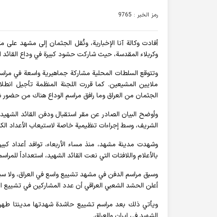
رمز الخبر : 9765
أفادت وکالة آنا الإخباریة، ونُقل الجثمان إلى مشهد على
وكربلاء المقدسة، حيث شاركت حشود كبيرة في وداع القائد الش
وتتوقع السلطات المحلية مشاركة جماهيرية واسعة في مرا
ملايين المشيعين. كما قررت اللجنة المنظمة تأجيل انطلاق 
الجثمان من العراق وما رافق مراسم الوداع هناك من حضور 
وأوضح البيان الصادر عن مقر استقبال ودفن القائد الشهيد 
الشريف، وسط إجراءات تنظيمية خاصة لاستيعاب الأعداد الكب
وشهدت مدينة مشهد، منذ مساء الأربعاء، توافد أعداد كبير
بالأعلام واللافتات التي نعت القائد الشهيد، استعداداً للمراسم 
وسبق مراسم الدفن في مشهد تشييع واسع في العراق، ولا سي
أعلن الحشد الشعبي العراقي أن عدد المشاركين في تشييع 
ويأتي ذلك بعد مراسم تشييع حاشدة شهدتها مدينتا طهران 
الشهيد في إيران والعراق.