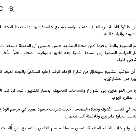
 متن طائرة قادمة من العراق، عقب مراسم تشييع حاشدة شهدتها مدينتا النجف ا
هيد وأفراد عائلته.
سم التشييع والدفن، فيما أعلن محافظ مشهد حسن حسيني أن المدينة تستعد لاس
المراسم الرسمية إلى الساعة الثانية بعد الظهر بالتوقيت المحلي، نظراً لتأخر
شعبي كثيف.
أن موكب التشييع سينطلق من شارع الإمام الرضا (عليه السلام) باتجاه المرقد ا
يرة من المشاركين.
ة من المواطنين إلى الشوارع والساحات المحيطة بمسار التشييع، فيما ازدانت ال
المقررة اليوم.
ما في النجف الأشرف وكربلاء المقدسة، حيث شاركت حشود غفيرة في مراسم الوداع،
النجف تجاوز مليونين وثلاثمئة ألف شخص.
وقم خلال الأيام الماضية، ضمن سلسلة مراسم التأبين والتشييع التي أُقيمت ل