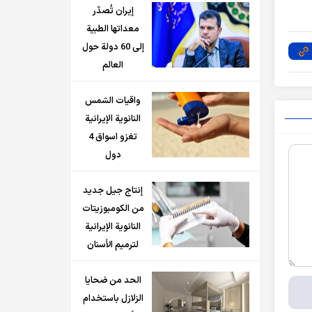
إيران تُصدّر
معداتها الطبية
إلى 60 دولة حول
العالم
واقيات الشمس
النانوية الإيرانية
تغزو اسواق 4
دول
إنتاج جيل جديد
من الكومبوزيتات
النانوية الإيرانية
لترميم الأسنان
الحد من ضحايا
الزلازل باستخدام