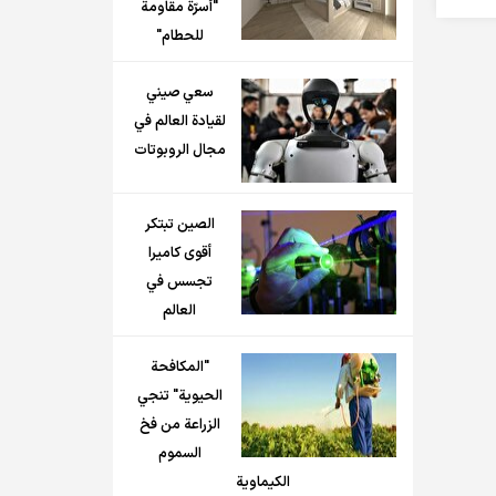
"أسرّة مقاومة
للحطام"
سعي صيني
لقيادة العالم في
مجال الروبوتات
الصين تبتكر
أقوى كاميرا
تجسس في
العالم
"المكافحة
الحيوية" تنجي
الزراعة من فخ
السموم
الكيماوية