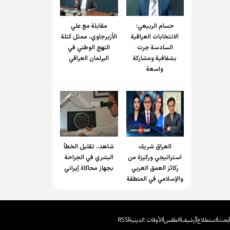
حسام الربیعي:
مقابلة مع علي
الانتخابات العراقية
الأزبرجاوي، ممثل كتلة
السادسة جرت
النهج الوطني في
بشفافية ومشاركة
البرلمان العراقي
واسعة
العراق شريك
شاهد.. تقليل الخطأ
استراتيجي وركيزة من
البشري في الجراحة
ركائز العمق العربي
بجهاز محاكاة إيراني
والإسلامي في المنطقة
بحث
استطلاع
أرشيف
الطقس
الأوقات الدينية
RSS