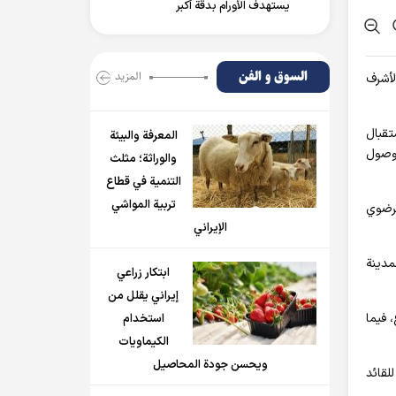
يستهدف الأورام بدقة أكبر
السوق و الفن
المزید
لأشرف
تقبال
المعرفة والبيئة
 وصول
والوراثة؛ مثلث
التنمية في قطاع
تربية المواشي
لرضوي
الإيراني
مدينة
ابتكار زراعي
إيراني يقلل من
 فيما
استخدام
الكيماويات
ويحسن جودة المحاصيل
لقائد