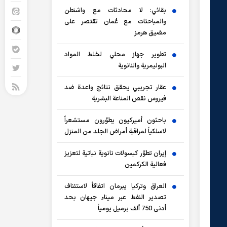
بقائي: لا محادثات مع واشنطن
والمباحثات مع عُمان تقتصر على
مضيق هرمز
تطوير جهاز محلي لخلط المواد
البوليمرية والنانوية
عقار تجريبي يحقق نتائج واعدة ضد
فيروس نقص المناعة البشرية
باحثون أميركيون يطوّرون مستشعراً
لاسلكياً لمراقبة أمراض الجلد من المنزل
إيران تطوّر كبسولات نانوية نباتية لتعزيز
فعالية الكركمين
العراق وتركيا يبرمان اتفاقاً لاستئناف
تصدير النفط عبر ميناء جيهان بحد
أدنى 750 ألف برميل يومياً