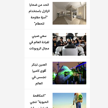
الحد من ضحايا
الزلازل باستخدام
"أسرّة مقاومة
للحطام"
سعي صيني
لقيادة العالم في
مجال الروبوتات
الصين تبتكر
أقوى كاميرا
تجسس في
العالم
"المكافحة
الحيوية" تنجي