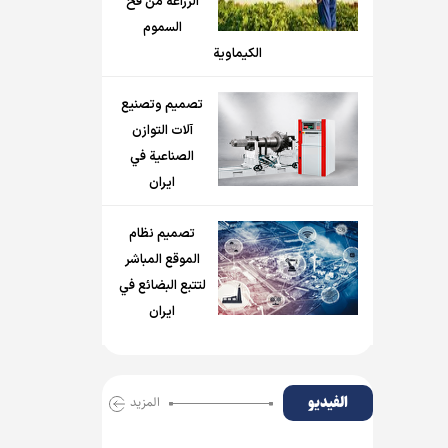
الزراعة من فخ
السموم
الكيماوية
تصميم وتصنيع
آلات التوازن
الصناعية في
ايران
تصميم نظام
الموقع المباشر
لتتبع البضائع في
ايران
الفیدیو
المزید