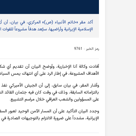
أكد مقر «خاتم الأنبياء (ص)» المركزي، في بيان، أن 
الإسلامية الإيرانية وأراضيها، سيُعد هدفاً مشروعاً للقوات ا
رمز الخبر : 9761
أفادت وکالة آنا الإخباریة، وأوضح البيان أن تقديم أي ش
الأهداف المشروعة، في إطار الرد على أي انتهاك يمس السيادة ا
وأشار المقر، في بيان سابق، إلى أن الجيش الأميركي نفذ 
بالتزاماته السابقة، وذلك في وقت كان فيه جثمان القائد الش
على المسؤولين والشعب العراقي خلال مراسم التشييع.
وجدد البيان التأكيد على أن المسار الآمن الوحيد لعبور ال
الإيرانية، مشدداً على ضرورة الالتزام بالتوجيهات الصادرة في 