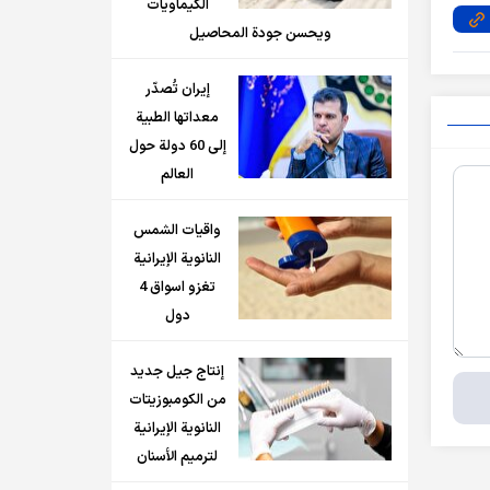
الكيماويات
ويحسن جودة المحاصيل
إيران تُصدّر
معداتها الطبية
إلى 60 دولة حول
العالم
واقيات الشمس
النانوية الإيرانية
تغزو اسواق 4
دول
إنتاج جيل جديد
من الكومبوزيتات
النانوية الإيرانية
لترميم الأسنان