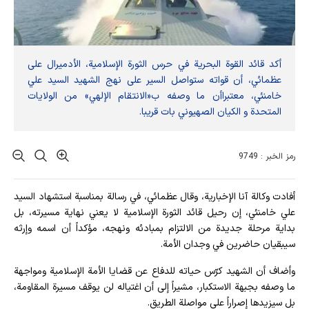
أکد قائد القوة البحریة في حرس الثورة الإسلامیة، الأدمیرال علی
عظمائي، أن قواته ستواصل السیر علی نهج الشهید السید علي
خامنئي، معتبراأن ما وصفه ب«الانتقام الإلهي» من الولایات
المتحدة و الکیان الصهیوني بات قریبا.
رمز الخبر : 9749
أفادت وکالة آنا الإخباریة، وقال عظمائي، في رسالة بمناسبة استشهاد السيد
علي خامنئي، إن رحيل قائد الثورة الإسلامية لا يعني نهاية مسيرته، بل
بداية مرحلة جديدة من الالتزام بمبادئه ونهجه، مؤكداً أن اسمه وإرثه
سيبقيان حاضرين في وجدان الأمة.
وأضاف أن الشهيد كرّس حياته للدفاع عن قضايا الأمة الإسلامية ومواجهة
ما وصفه بجبهة الاستكبار، مشيراً إلى أن اغتياله لن يوقف مسيرة المقاومة،
بل سيزيدها إصراراً على مواصلة الطريق.