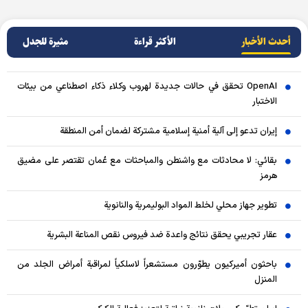
أحدث الأخبار
الأکثر قراءة
مثيرة للجدل
OpenAI تحقق في حالات جديدة لهروب وكلاء ذكاء اصطناعي من بيئات
الاختبار
إيران تدعو إلى آلية أمنية إسلامية مشتركة لضمان أمن المنطقة
بقائي: لا محادثات مع واشنطن والمباحثات مع عُمان تقتصر على مضيق
هرمز
تطوير جهاز محلي لخلط المواد البوليمرية والنانوية
عقار تجريبي يحقق نتائج واعدة ضد فيروس نقص المناعة البشرية
باحثون أميركيون يطوّرون مستشعراً لاسلكياً لمراقبة أمراض الجلد من
المنزل