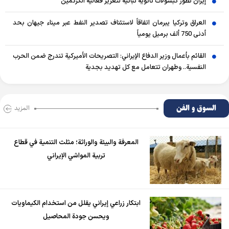
إيران تطوّر كبسولات نانوية نباتية لتعزيز فعالية الكركمين
العراق وتركيا يبرمان اتفاقاً لاستئناف تصدير النفط عبر ميناء جيهان بحد
أدنى 750 ألف برميل يومياً
القائم بأعمال وزير الدفاع الإيراني: التصريحات الأميركية تندرج ضمن الحرب
النفسية.. وطهران تتعامل مع كل تهديد بجدية
السوق و الفن
المزید
المعرفة والبيئة والوراثة؛ مثلث التنمية في قطاع
تربية المواشي الإيراني
ابتكار زراعي إيراني يقلل من استخدام الكيماويات
ويحسن جودة المحاصيل