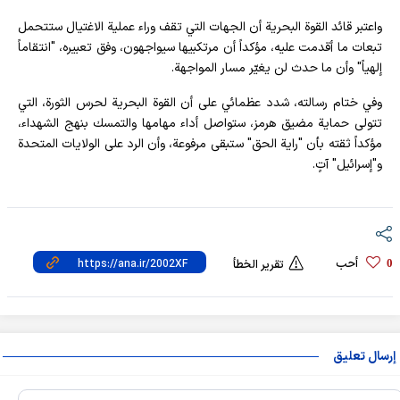
واعتبر قائد القوة البحرية أن الجهات التي تقف وراء عملية الاغتيال ستتحمل
تبعات ما أقدمت عليه، مؤكداً أن مرتكبيها سيواجهون، وفق تعبيره، "انتقاماً
إلهياً" وأن ما حدث لن يغيّر مسار المواجهة.
وفي ختام رسالته، شدد عظمائي على أن القوة البحرية لحرس الثورة، التي
تتولى حماية مضيق هرمز، ستواصل أداء مهامها والتمسك بنهج الشهداء،
مؤكداً ثقته بأن "راية الحق" ستبقى مرفوعة، وأن الرد على الولايات المتحدة
و"إسرائيل" آتٍ.
أحب
0
تقرير الخطأ
إرسال تعليق