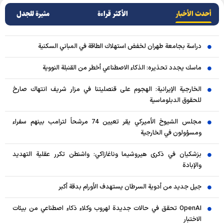
أحدث الأخبار
الأکثر قراءة
مثيرة للجدل
دراسة بجامعة طهران لخفض استهلاك الطاقة في المباني السكنية
ماسك يجدد تحذيره: الذكاء الاصطناعي أخطر من القنبلة النووية
الخارجية الإيرانية: الهجوم على قنصليتنا في مزار شريف انتهاك صارخ
للحقوق الدبلوماسية
مجلس الشيوخ الأميركي يقر تعيين 74 مرشحاً لترامب بينهم سفراء
ومسؤولون في الخارجية
بزشكيان في ذكرى هيروشيما وناغازاكي: واشنطن تكرر عقلية التهديد
والإبادة
جيل جديد من أدوية السرطان يستهدف الأورام بدقة أكبر
OpenAI تحقق في حالات جديدة لهروب وكلاء ذكاء اصطناعي من بيئات
الاختبار