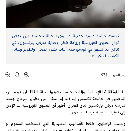
كشفت دراسة علمية حديثة عن وجود صلة محتملة بين بعض
أنواع العدوى الفيروسية وزيادة خطر الإصابة بمرض باركنسون، في
نتائج قد تسهم في توسيع فهم آليات نشوء المرض وتطوير وسائل
للكشف المبكر عنه.
رمز الخبر : 9731
وفقا لوکالة آنا الإخباریة، وأفادت دراسة نشرتها مجلة BBIH بأن فريقا من
الباحثين في جامعة تكساس إيه آند إم تمكن من تطوير نموذج جديد
لدراسة مرض باركنسون لدى الفئران، أظهر أن العدوى الفيروسية قد تؤدي
إلى تغيّرات عصبية مرتبطة بالمرض.
واعتمد الباحثون، خلافا للأساليب التقليدية التي تستخدم السموم أو
التعديلات الجينية، على إصابة الفئران بفيروس ينتشر بصورة طبيعية بينها.