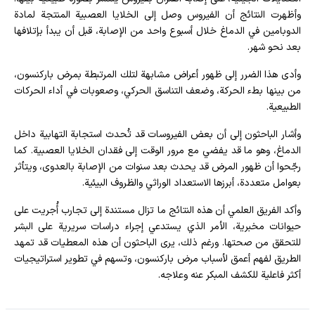
وأظهرت النتائج أن الفيروس وصل إلى الخلايا العصبية المنتجة لمادة
الدوبامين في الدماغ خلال أسبوع واحد من الإصابة، قبل أن يبدأ بإتلافها
بعد نحو شهر.
وأدى هذا الضرر إلى ظهور أعراض مشابهة لتلك المرتبطة بمرض باركنسون،
من بينها بطء الحركة، وضعف التناسق الحركي، وصعوبات في أداء الحركات
الطبيعية.
وأشار الباحثون إلى أن بعض الفيروسات قد تُحدث استجابة التهابية داخل
الدماغ، وهو ما قد يفضي مع مرور الوقت إلى فقدان الخلايا العصبية. كما
رجّحوا أن ظهور المرض قد يحدث بعد سنوات من الإصابة بالعدوى، ويتأثر
بعوامل متعددة، أبرزها الاستعداد الوراثي والظروف البيئية.
وأكد الفريق العلمي أن هذه النتائج ما تزال مستندة إلى تجارب أُجريت على
حيوانات مخبرية، الأمر الذي يستدعي إجراء دراسات سريرية على البشر
للتحقق من صحتها. ورغم ذلك، يرى الباحثون أن هذه المعطيات قد تمهد
الطريق لفهم أعمق لأسباب مرض باركنسون، وتسهم في تطوير استراتيجيات
أكثر فاعلية للكشف المبكر عنه وعلاجه.