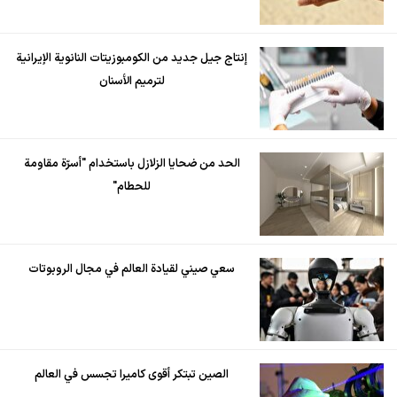
إنتاج جيل جديد من الكومبوزيتات النانوية الإيرانية
لترميم الأسنان
الحد من ضحايا الزلازل باستخدام "أسرّة مقاومة
للحطام"
سعي صيني لقيادة العالم في مجال الروبوتات
الصين تبتكر أقوى كاميرا تجسس في العالم