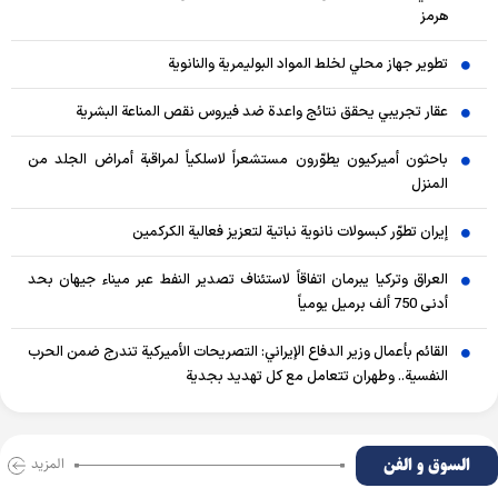
هرمز
تطوير جهاز محلي لخلط المواد البوليمرية والنانوية
عقار تجريبي يحقق نتائج واعدة ضد فيروس نقص المناعة البشرية
باحثون أميركيون يطوّرون مستشعراً لاسلكياً لمراقبة أمراض الجلد من
المنزل
إيران تطوّر كبسولات نانوية نباتية لتعزيز فعالية الكركمين
العراق وتركيا يبرمان اتفاقاً لاستئناف تصدير النفط عبر ميناء جيهان بحد
أدنى 750 ألف برميل يومياً
القائم بأعمال وزير الدفاع الإيراني: التصريحات الأميركية تندرج ضمن الحرب
النفسية.. وطهران تتعامل مع كل تهديد بجدية
السوق و الفن
المزید