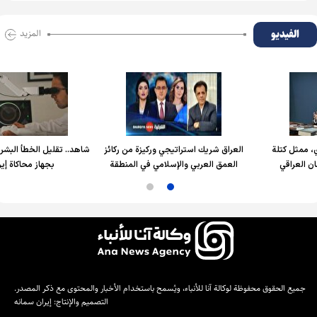
الفیدیو
المزید
 كتلة
العراق شريك استراتيجي وركيزة من ركائز
شاهد.. تقليل الخطأ البشري في ا
اقي
العمق العربي والإسلامي في المنطقة
بجهاز محاكاة إيراني
جميع الحقوق محفوظة لوكالة آنا للأنباء، ويُسمح باستخدام الأخبار والمحتوى مع ذكر المصدر.
التصميم والإنتاج:
إيران سمانه