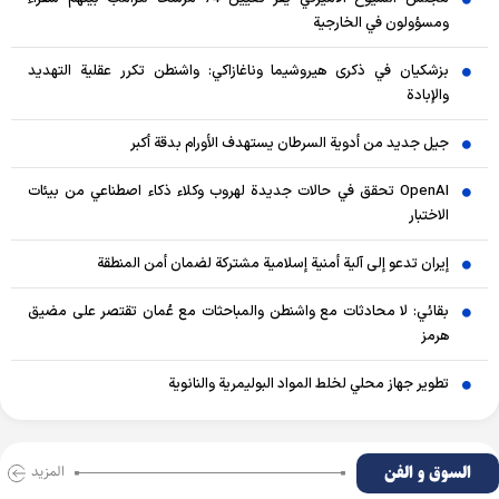
ومسؤولون في الخارجية
بزشكيان في ذكرى هيروشيما وناغازاكي: واشنطن تكرر عقلية التهديد
والإبادة
جيل جديد من أدوية السرطان يستهدف الأورام بدقة أكبر
OpenAI تحقق في حالات جديدة لهروب وكلاء ذكاء اصطناعي من بيئات
الاختبار
إيران تدعو إلى آلية أمنية إسلامية مشتركة لضمان أمن المنطقة
بقائي: لا محادثات مع واشنطن والمباحثات مع عُمان تقتصر على مضيق
هرمز
تطوير جهاز محلي لخلط المواد البوليمرية والنانوية
السوق و الفن
المزید