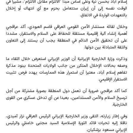
إسلام آباد بحسن نية وعلى أساس مبدأ "الالتزام مقابل الالتزام"، مشيرا في
الوقت نفسه إلى أن إيران ستتعامل بحزم مع أي انتهاك أو إخلال
بالتعهدات الواردة في الاتفاق.
وخلال لقائه مستشار الأمن القومي العراقي قاسم العبودي، أكد عراقجي
أهمية إنشاء آلية إقليمية مستقلة للحفاظ على السلام والاستقرار، مشددا
على أن تحقيق الأمن الدائم في المنطقة يجب أن يستند إلى التعاون
والثقة المتبادلة بين دولها.
وذكرت وزارة الخارجية الإيرانية أن الوزير الإيراني استعرض خلال اللقاء ما
وصفه بحالات الإخلال المتكرر من جانب الولايات المتحدة ببنود مذكرة
تفاهم إسلام آباد، معتبرا أن استمرار هذه الممارسات يهدد فرص تثبيت
الاستقرار الإقليمي.
كما أكد عراقجي ضرورة أن تعمل دول المنطقة بصورة مشتركة من أجل
ترسيخ السلام والأمن المستدامين، بعيدا عن أي تدخل عسكري من القوى
الخارجية.
وفي إطار زيارته، التقى وزير الخارجية الإيراني الرئيس العراقي نزار آميدي،
ناقلا إليه تحيات قائد الثورة الإسلامية السيد مجتبى خامنئي والرئيس
الإيراني مسعود بزشكيان.