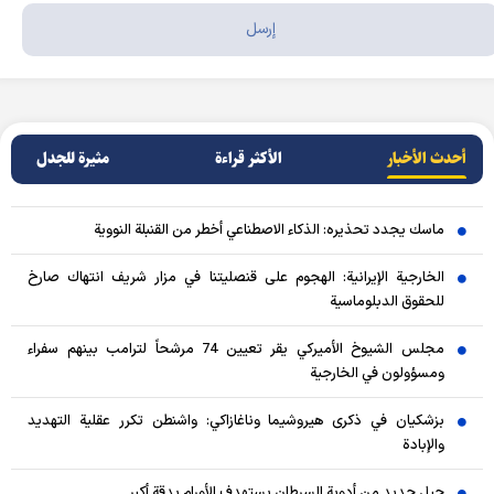
أحدث الأخبار
الأکثر قراءة
مثيرة للجدل
ماسك يجدد تحذيره: الذكاء الاصطناعي أخطر من القنبلة النووية
الخارجية الإيرانية: الهجوم على قنصليتنا في مزار شريف انتهاك صارخ
للحقوق الدبلوماسية
مجلس الشيوخ الأميركي يقر تعيين 74 مرشحاً لترامب بينهم سفراء
ومسؤولون في الخارجية
بزشكيان في ذكرى هيروشيما وناغازاكي: واشنطن تكرر عقلية التهديد
والإبادة
جيل جديد من أدوية السرطان يستهدف الأورام بدقة أكبر