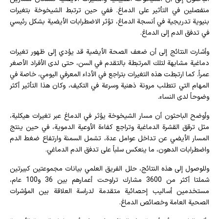
منفصلين في التأثير على الدماغ. ففي حين ترتبط الشيخوخة بتغيرات
بنيوية تدريجية في أنسجة الدماغ، تؤثر الاضطرابات الأيضية بشكل رئيسي
في تدفق الدم إلى الدماغ.
وأشارت النتائج إلى أن ضعف الصحة الأيضية قد يؤدي إلى ظهور تغيرات
دماغية مشابهة لتلك المرتبطة بالتقدم في السن، حتى لدى الأفراد الأصغر
عمراً. كما ارتبطت هذه التغيرات بتراجع في الأداء المعرفي اليومي، خاصة في
المهام التي تتطلب مرونة ذهنية وسرعة في التكيف، وكان هذا التأثير أكثر
وضوحاً لدى النساء.
وأوضح الباحثون أن مسار الشيخوخة يؤثر في الدماغ عبر تغيرات هيكلية،
مثل ترقق القشرة الدماغية وتراجع كفاءة الأوعية الدموية، في حين ينتج
المسار الأيضي عن تداخل عوامل عدة، تشمل السمنة وارتفاع ضغط الدم
واضطرابات الدهون، ما ينعكس سلباً على تدفق الدم الدماغي.
وللوصول إلى هذه النتائج، حلل الفريق العلمي بيانات مجموعتين كبيرتين
شملتا أكثر من 3600 مشارك تراوحت أعمارهم بين 36 و100 عام،
مستخدمين أساليب إحصائية متقدمة لدراسة العلاقة بين المؤشرات
الصحية العامة وخصائص الدماغ.