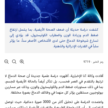
كشفت دراسة حديثة أن ضعف الصحة الأيضية، بما يشمل ارتفاع
ضغط الدم وزيادة الوزن واضطراب الكوليسترول، قد يؤدي إلى
تسارع شيخوخة الدماغ حتى لدى الأشخاص الأصغر سناً، ما يؤثر
سلباً في القدرات الإدراكية والذهنية.
رمز الخبر : 9719
أفادت وکالة آنا الإخباریة، أظهرت دراسة علمية جديدة أن صحة الدماغ لا
ترتبط بالتقدم في العمر فحسب، بل تتأثر أيضاً بالحالة الأيضية للجسم،
بما في ذلك مستويات ضغط الدم والكوليسترول والوزن، وذلك عبر مسارين
بيولوجيين مستقلين يؤثر كل منهما في وظائف الدماغ بصورة مختلفة.
واعتمدت الدراسة على تحليل أكثر من 3000 صورة دماغية، حيث توصل
الباحثون إلى أن الشيخوخة الطبيعية والتغيرات الأيضية تسلكان مسارين