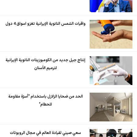
واقيات الشمس النانوية الإيرانية تغزو اسواق 4 دول
إنتاج جيل جديد من الكومبوزيتات النانوية الإيرانية
لترميم الأسنان
الحد من ضحايا الزلازل باستخدام "أسرّة مقاومة
للحطام"
سعي صيني لقيادة العالم في مجال الروبوتات