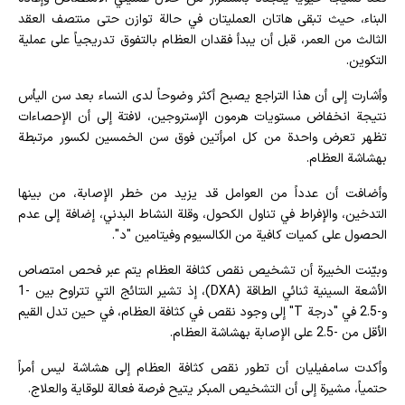
البناء، حيث تبقى هاتان العمليتان في حالة توازن حتى منتصف العقد
الثالث من العمر، قبل أن يبدأ فقدان العظام بالتفوق تدريجياً على عملية
التكوين.
وأشارت إلى أن هذا التراجع يصبح أكثر وضوحاً لدى النساء بعد سن اليأس
نتيجة انخفاض مستويات هرمون الإستروجين، لافتة إلى أن الإحصاءات
تظهر تعرض واحدة من كل امرأتين فوق سن الخمسين لكسور مرتبطة
بهشاشة العظام.
وأضافت أن عدداً من العوامل قد يزيد من خطر الإصابة، من بينها
التدخين، والإفراط في تناول الكحول، وقلة النشاط البدني، إضافة إلى عدم
الحصول على كميات كافية من الكالسيوم وفيتامين "د".
وبيّنت الخبيرة أن تشخيص نقص كثافة العظام يتم عبر فحص امتصاص
الأشعة السينية ثنائي الطاقة (DXA)، إذ تشير النتائج التي تتراوح بين -1
و-2.5 في "درجة T" إلى وجود نقص في كثافة العظام، في حين تدل القيم
الأقل من -2.5 على الإصابة بهشاشة العظام.
وأكدت سامفيليان أن تطور نقص كثافة العظام إلى هشاشة ليس أمراً
حتمياً، مشيرة إلى أن التشخيص المبكر يتيح فرصة فعالة للوقاية والعلاج.