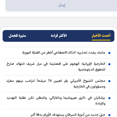
أحدث الأخبار
الأکثر قراءة
مثيرة للجدل
ماسك يجدد تحذيره: الذكاء الاصطناعي أخطر من القنبلة النووية
الخارجية الإيرانية: الهجوم على قنصليتنا في مزار شريف انتهاك صارخ
للحقوق الدبلوماسية
مجلس الشيوخ الأميركي يقر تعيين 74 مرشحاً لترامب بينهم سفراء
ومسؤولون في الخارجية
بزشكيان في ذكرى هيروشيما وناغازاكي: واشنطن تكرر عقلية التهديد
والإبادة
جيل جديد من أدوية السرطان يستهدف الأورام بدقة أكبر