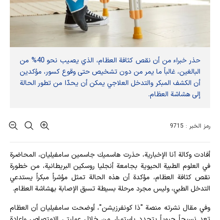
حذر خبراء من أن نقص كثافة العظام، الذي يصيب نحو 40% من
البالغين، غالباً ما يمر من دون تشخيص حتى وقوع كسور، مؤكدين
أن الكشف المبكر والتدخل العلاجي يمكن أن يحدّا من تطور الحالة
إلى هشاشة العظام.
رمز الخبر : 9715
أفادت وکالة آنا الإخباریة، حذرت هاسميك جاسمين سامفيليان، المحاضرة
في العلوم الطبية الحيوية بجامعة أنجليا روسكين البريطانية، من خطورة
نقص كثافة العظام، مؤكدة أن هذه الحالة تمثل مؤشراً مبكراً يستدعي
التدخل الطبي، وليس مجرد مرحلة بسيطة تسبق الإصابة بهشاشة العظام.
وفي مقال نشرته منصة "ذا كونفرزيشن"، أوضحت سامفيليان أن العظام
تعد نسيجاً حيوياً يتجدد باستمرار من خلال عمليتي الامتصاص وإعادة