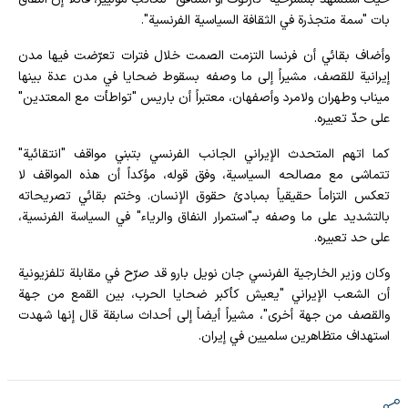
بات "سمة متجذرة في الثقافة السياسية الفرنسية".
وأضاف بقائي أن فرنسا التزمت الصمت خلال فترات تعرّضت فيها مدن
إيرانية للقصف، مشيراً إلى ما وصفه بسقوط ضحايا في مدن عدة بينها
ميناب وطهران ولامرد وأصفهان، معتبراً أن باريس "تواطأت مع المعتدين"
على حدّ تعبيره.
كما اتهم المتحدث الإيراني الجانب الفرنسي بتبني مواقف "انتقائية"
تتماشى مع مصالحه السياسية، وفق قوله، مؤكداً أن هذه المواقف لا
تعكس التزاماً حقيقياً بمبادئ حقوق الإنسان. وختم بقائي تصريحاته
بالتشديد على ما وصفه بـ"استمرار النفاق والرياء" في السياسة الفرنسية،
على حد تعبيره.
وكان وزير الخارجية الفرنسي جان نويل بارو قد صرّح في مقابلة تلفزيونية
أن الشعب الإيراني "يعيش كأكبر ضحايا الحرب، بين القمع من جهة
والقصف من جهة أخرى"، مشيراً أيضاً إلى أحداث سابقة قال إنها شهدت
استهداف متظاهرين سلميين في إيران.