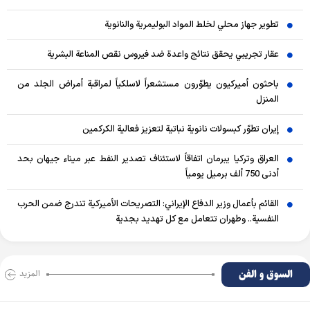
تطوير جهاز محلي لخلط المواد البوليمرية والنانوية
عقار تجريبي يحقق نتائج واعدة ضد فيروس نقص المناعة البشرية
باحثون أميركيون يطوّرون مستشعراً لاسلكياً لمراقبة أمراض الجلد من
المنزل
إيران تطوّر كبسولات نانوية نباتية لتعزيز فعالية الكركمين
العراق وتركيا يبرمان اتفاقاً لاستئناف تصدير النفط عبر ميناء جيهان بحد
أدنى 750 ألف برميل يومياً
القائم بأعمال وزير الدفاع الإيراني: التصريحات الأميركية تندرج ضمن الحرب
النفسية.. وطهران تتعامل مع كل تهديد بجدية
السوق و الفن
المزید