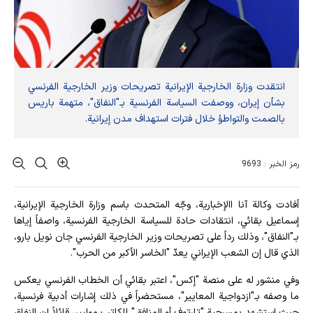
انتقدت وزارة الخارجية الإيرانية تصريحات وزير الخارجية الفرنسي
بشأن إيران، ووصفت السياسة الفرنسية بـ"النفاق"، متهمة باريس
بالصمت والتواطؤ خلال فترات استهداف مدن إيرانية.
رمز الخبر : 9693
أفادت وکالة آنا االإخباریة، وجّه المتحدث باسم وزارة الخارجية الإيرانية،
إسماعيل بقائي، انتقادات حادة للسياسة الخارجية الفرنسية، واصفاً إياها
بـ"النفاق"، وذلك رداً على تصريحات وزير الخارجية الفرنسي جان نويل بارو،
الذي قال إن الشعب الإيراني يعدّ "الخاسر الأكبر من الحرب".
وفي منشور له على منصة "إكس"، اعتبر بقائي أن الخطاب الفرنسي يعكس
ما وصفه بـ"ازدواجية المعايير"، مستحضراً في ذلك إشارات أدبية فرنسية،
حيث استشهد بمسرحية "تارتوف أو المنافق" للكاتب موليير، قائلاً إن النفاق