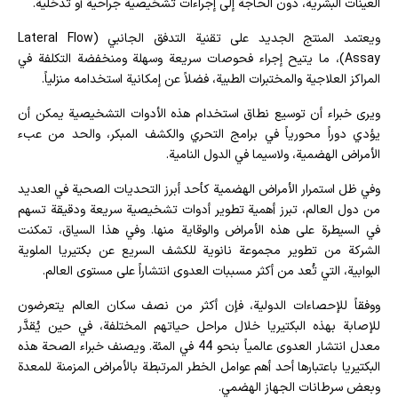
العينات البشرية، دون الحاجة إلى إجراءات تشخيصية جراحية أو تدخّلية.
ويعتمد المنتج الجديد على تقنية التدفق الجانبي (Lateral Flow
Assay)، ما يتيح إجراء فحوصات سريعة وسهلة ومنخفضة التكلفة في
المراكز العلاجية والمختبرات الطبية، فضلاً عن إمكانية استخدامه منزلياً.
ويرى خبراء أن توسيع نطاق استخدام هذه الأدوات التشخيصية يمكن أن
يؤدي دوراً محورياً في برامج التحري والكشف المبكر، والحد من عبء
الأمراض الهضمية، ولاسيما في الدول النامية.
وفي ظل استمرار الأمراض الهضمية كأحد أبرز التحديات الصحية في العديد
من دول العالم، تبرز أهمية تطوير أدوات تشخيصية سريعة ودقيقة تسهم
في السيطرة على هذه الأمراض والوقاية منها. وفي هذا السياق، تمكنت
الشركة من تطوير مجموعة نانوية للكشف السريع عن بكتيريا الملوية
البوابية، التي تُعد من أكثر مسببات العدوى انتشاراً على مستوى العالم.
ووفقاً للإحصاءات الدولية، فإن أكثر من نصف سكان العالم يتعرضون
للإصابة بهذه البكتيريا خلال مراحل حياتهم المختلفة، في حين يُقدَّر
معدل انتشار العدوى عالمياً بنحو 44 في المئة. ويصنف خبراء الصحة هذه
البكتيريا باعتبارها أحد أهم عوامل الخطر المرتبطة بالأمراض المزمنة للمعدة
وبعض سرطانات الجهاز الهضمي.