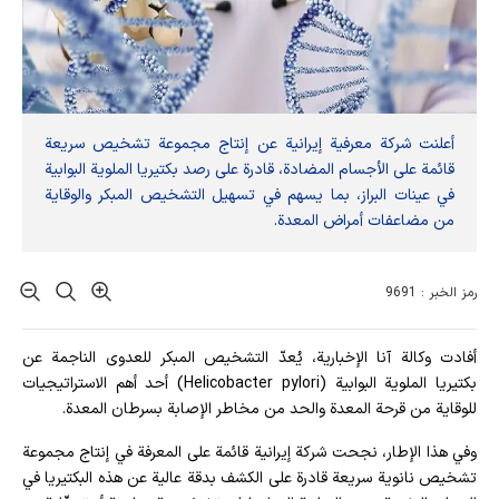
أعلنت شركة معرفية إيرانية عن إنتاج مجموعة تشخيص سريعة
قائمة على الأجسام المضادة، قادرة على رصد بكتيريا الملوية البوابية
في عينات البراز، بما يسهم في تسهيل التشخيص المبكر والوقاية
من مضاعفات أمراض المعدة.
رمز الخبر : 9691
أفادت وکالة آنا الإخباریة، يُعدّ التشخيص المبكر للعدوى الناجمة عن
بكتيريا الملوية البوابية (Helicobacter pylori) أحد أهم الاستراتيجيات
للوقاية من قرحة المعدة والحد من مخاطر الإصابة بسرطان المعدة.
وفي هذا الإطار، نجحت شركة إيرانية قائمة على المعرفة في إنتاج مجموعة
تشخيص نانوية سريعة قادرة على الكشف بدقة عالية عن هذه البكتيريا في