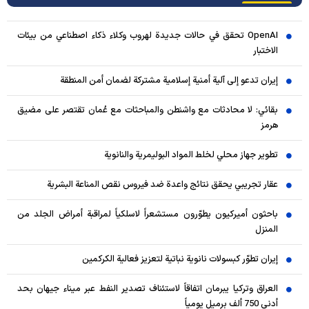
OpenAI تحقق في حالات جديدة لهروب وكلاء ذكاء اصطناعي من بيئات
الاختبار
إيران تدعو إلى آلية أمنية إسلامية مشتركة لضمان أمن المنطقة
بقائي: لا محادثات مع واشنطن والمباحثات مع عُمان تقتصر على مضيق
هرمز
تطوير جهاز محلي لخلط المواد البوليمرية والنانوية
عقار تجريبي يحقق نتائج واعدة ضد فيروس نقص المناعة البشرية
باحثون أميركيون يطوّرون مستشعراً لاسلكياً لمراقبة أمراض الجلد من
المنزل
إيران تطوّر كبسولات نانوية نباتية لتعزيز فعالية الكركمين
العراق وتركيا يبرمان اتفاقاً لاستئناف تصدير النفط عبر ميناء جيهان بحد
أدنى 750 ألف برميل يومياً