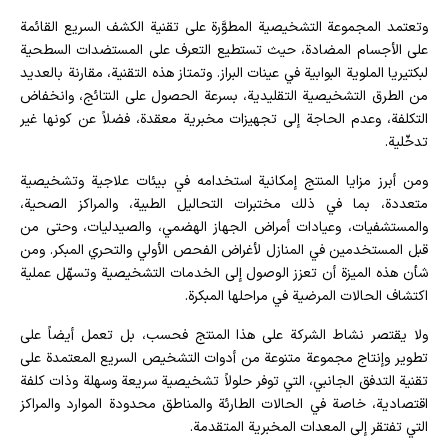
وتعتمد المجموعة التشخيصية المطوَّرة على تقنية الكشف السريع القائمة
على الأجسام المضادة، حيث تستطيع التعرف على المستضدات السطحية
لبكتيريا الملوية البوابية في عينات البراز. وتمتاز هذه التقنية، مقارنة بالعديد
من الطرق التشخيصية التقليدية، بسرعة الحصول على النتائج، وانخفاض
التكلفة، وعدم الحاجة إلى تجهيزات مخبرية معقدة، فضلاً عن كونها غير
تدخّلية.
ومن أبرز مزايا المنتج إمكانية استخدامه في بيئات علاجية وتشخيصية
متعددة، بما في ذلك مختبرات التحاليل الطبية، والمراكز الصحية،
والمستشفيات، وعيادات أمراض الجهاز الهضمي، والصيدليات، وحتى من
قبل المستخدمين في المنازل لأغراض الفحص الأولي والتحري المبكر. ومن
شأن هذه الميزة أن تعزز الوصول إلى الخدمات التشخيصية وتسهّل عملية
اكتشاف الحالات المرضية في مراحلها المبكرة.
ولا يقتصر نشاط الشركة على هذا المنتج فحسب، بل تعمل أيضاً على
تطوير وإنتاج مجموعة متنوعة من أدوات التشخيص السريع المعتمدة على
تقنية التدفق الجانبي، التي توفر حلولاً تشخيصية سريعة وسهلة وذات كلفة
اقتصادية، خاصة في الحالات الطارئة والمناطق محدودة الموارد والمراكز
التي تفتقر إلى المعدات المخبرية المتقدمة.