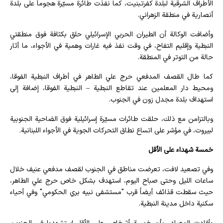
الأطراف الشرقية لبلدة كفرتبنيت، كما نفذت طائرة مسيّرة هجوماً على بلدة
أنصارية في منطقة الزهراني.
وأضافت الوكالة أن الطيران الحربي الإسرائيلي حلق بكثافة فوق منطقتي
النبطية وإقليم التفاح، في وقت نفذ فيه غارات وهمية في الأجواء، ما أثار
حالة من التوتر في المنطقة.
كما طال القصف المدفعي حرج علي الطاهر في أطراف النبطية الفوقا،
ومحيط دار المعلمين عند تقاطع النبطية – النبطية الفوقا، إضافة إلى
استهداف بلدة مجدل زون في الجنوب.
وبالتزامن مع ذلك، حلقت طائرات مسيّرة إسرائيلية فوق الضاحية الجنوبية
لبيروت، في مؤشر على اتساع نطاق التحركات الجوية في الأجواء اللبنانية.
خمسة شهداء على الأقل
وفي تصعيد لافت، تعرضت مناطق في الجنوب لقصف مدفعي عنيف خلال
ساعات الليل وحتى صباح اليوم، استهدف بشكل خاص حرج علي الطاهر،
حيث سقطت قذائف أيضاً قرب "مستشفى نبيه بري الحكومي" وفي أحياء
سكنية داخل مدينة النبطية.