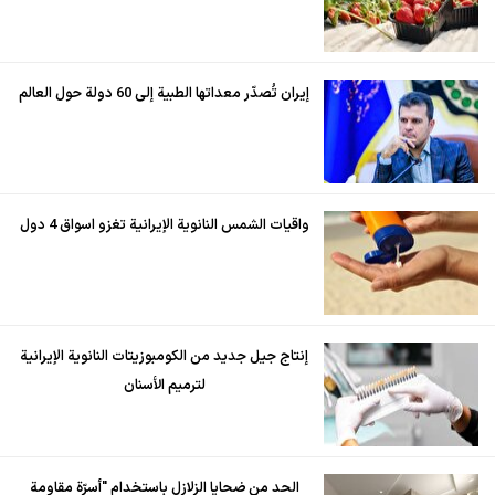
إيران تُصدّر معداتها الطبية إلى 60 دولة حول العالم
واقيات الشمس النانوية الإيرانية تغزو اسواق 4 دول
إنتاج جيل جديد من الكومبوزيتات النانوية الإيرانية
لترميم الأسنان
الحد من ضحايا الزلازل باستخدام "أسرّة مقاومة