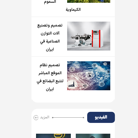
السموم
الكيماوية
تصميم وتصنيع
آلات التوازن
الصناعية في
ايران
تصميم نظام
الموقع المباشر
لتتبع البضائع في
ايران
الفیدیو
المزید