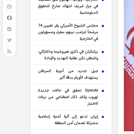
في مزار شريف انتهاك صارخ للحقوق
الدبلوماسية
مجلس الشيوخ الأميركي يقر تعيين 74
مرشحاً لترامب بينهم سفراء ومسؤولون
في الخارجية
بزشكيان في ذكرى هيروشيما وناغازاكي:
واشنطن تكرر عقلية التهديد والإبادة
جيل جديد من أدوية السرطان
يستهدف الأورام بدقة أكبر
OpenAI تحقق في حالات جديدة
لهروب وكلاء ذكاء اصطناعي من بيئات
الاختبار
إيران تدعو إلى آلية أمنية إسلامية
مشتركة لضمان أمن المنطقة