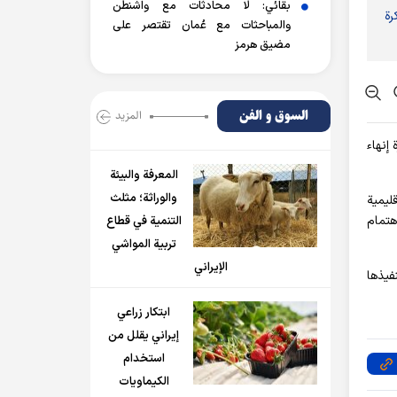
بقائي: لا محادثات مع واشنطن
رة
والمباحثات مع عُمان تقتصر على
مضيق هرمز
السوق و الفن
المزید
إنهاء
المعرفة والبيئة
والوراثة؛ مثلث
ليمية
هتمام
التنمية في قطاع
تربية المواشي
الإيراني
فيذها
ابتكار زراعي
إيراني يقلل من
استخدام
الكيماويات