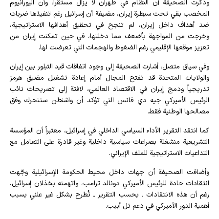
وذكرت الصحيفة أن النظام في طهران لا يزال مستقراً، وأن اليورانيوم
المخصب بقي تحت سيطرة إيران، مضيفة أن إسرائيل رغم تنفيذها ضربات
ضد أهداف داخل إيران، لم تنجح في تحقيق أهدافها الاستراتيجية،
وخرجت من المواجهة بأضعف مما دخلتها، في حين تمكنت إيران من
تعزيز موقعها الإقليمي رغم الضغوط والهجمات التي تعرضت لها.
وفي سياق متصل، أشارت الصحيفة إلى وجود اتفاقات قيد التبلور بين إيران
والولايات المتحدة قد تفتح المجال أمام إعادة تشغيل مضيق هرمز
تدريجياً ودمج إيران في الاقتصاد العالمي، لافتة إلى تصريحات نائب
الرئيس الأميركي جيه دي فانس التي تؤكد أن واشنطن ستتحرك وفق
مصالحها الوطنية فقط.
كما انتقد التقرير الأداء السياسي الداخلي في إسرائيل، معتبراً أن المؤسسة
التشريعية منشغلة بصراعات سياسية داخلية وغير قادرة على التعامل مع
التداعيات الاستراتيجية للملف الإيراني.
وأضافت الصحيفة أن جهات داخل محيط الحكومة الإسرائيلية وجّهت
انتقادات حادة للرئيس الأميركي دونالد ترامب، واتهمته بخذلان إسرائيل،
رغم أن هذه الانتقادات ـ بحسب التقرير ـ تُطرح بشكل غير علني بسبب
أهمية الدور الأميركي في دعم تل أبيب.