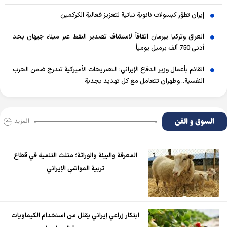
إيران تطوّر كبسولات نانوية نباتية لتعزيز فعالية الكركمين
العراق وتركيا يبرمان اتفاقاً لاستئناف تصدير النفط عبر ميناء جيهان بحد
أدنى 750 ألف برميل يومياً
القائم بأعمال وزير الدفاع الإيراني: التصريحات الأميركية تندرج ضمن الحرب
النفسية.. وطهران تتعامل مع كل تهديد بجدية
السوق و الفن
المزید
المعرفة والبيئة والوراثة؛ مثلث التنمية في قطاع
تربية المواشي الإيراني
ابتكار زراعي إيراني يقلل من استخدام الكيماويات