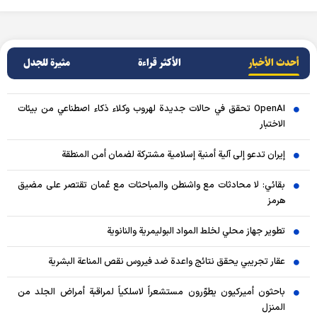
أحدث الأخبار
الأکثر قراءة
مثيرة للجدل
OpenAI تحقق في حالات جديدة لهروب وكلاء ذكاء اصطناعي من بيئات
الاختبار
إيران تدعو إلى آلية أمنية إسلامية مشتركة لضمان أمن المنطقة
بقائي: لا محادثات مع واشنطن والمباحثات مع عُمان تقتصر على مضيق
هرمز
تطوير جهاز محلي لخلط المواد البوليمرية والنانوية
عقار تجريبي يحقق نتائج واعدة ضد فيروس نقص المناعة البشرية
باحثون أميركيون يطوّرون مستشعراً لاسلكياً لمراقبة أمراض الجلد من
المنزل