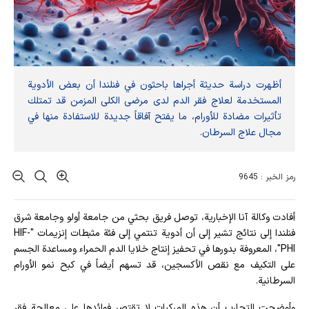
أظهرت دراسة حديثة أجراها باحثون في فنلندا أن بعض الأدوية
المستخدمة لعلاج فقر الدم لدى مرضى الكلى المزمن قد تمتلك
تأثيرات مضادة للأورام، ما يفتح آفاقاً جديدة للاستفادة منها في
مجال علاج السرطان.
رمز الخبر : 9645
أفادت وکالة آنا الإخباریة، توصل فريق بحثي من جامعة أولو وجامعة شرق
فنلندا إلى نتائج تشير إلى أن أدوية تنتمي إلى فئة مثبطات إنزيمات "HIF-
PHI"، المعروفة بدورها في تحفيز إنتاج خلايا الدم الحمراء ومساعدة الجسم
على التكيف مع نقص الأكسجين، قد تسهم أيضاً في كبح نمو الأورام
السرطانية.
وأوضحت التجارب أن هذه المركبات لا تقتصر فوائدها على معالجة فقر