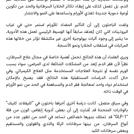
الدم، بل تعمل كذلك على إبطاء تكاثر الخلايا السرطانية والحد من تكوين
أوعية دموية جديدة تغذي الأورام وتساعدها على النمو والانتشار.
ولفت الباحثون إلى أن التأثير المضاد للأورام استمر حتى في غياب
البروتينات التي كان يُعتقد سابقاً أنها الوسيط الرئيسي لعمل هذه الأدوية،
ما يشير إلى وجود آليات بيولوجية أخرى غير مكتشفة تؤثر من خلالها هذه
المركبات في استقلاب الخلايا ونمو الأنسجة.
ويرى العلماء أن هذه النتائج تحمل أهمية خاصة في مجال علاج السرطان،
نظراً لأن فقر الدم يُعد من المشكلات الشائعة لدى المرضى، سواء بسبب
الورم نفسه أو نتيجة العلاجات المستخدمة مثل العلاج الكيميائي. وفي
حال أكدت الدراسات المستقبلية هذه النتائج، فقد يصبح بالإمكان
استخدام دواء واحد لمعالجة فقر الدم والمساهمة في الحد من نمو الأورام
في الوقت ذاته.
وفي سياق متصل، كانت دراسة أخرى أجراها باحثون في "كليفلاند كلينك"
بالولايات المتحدة قد أشارت إلى أن بعض أدوية إنقاص الوزن من فئة
"GLP-1" قد تمتلك بدورها خصائص تساعد في الحد من تطور عدد من
أنواع السرطان، من بينها سرطانات الرئة والثدي والقولون والمستقيم
وبعض سرطانات الكبد.