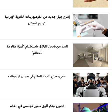
إنتاج جيل جديد من الكومبوزيتات النانوية الإيرانية
لترميم الأسنان
الحد من ضحايا الزلازل باستخدام "أسرّة مقاومة
للحطام"
سعي صيني لقيادة العالم في مجال الروبوتات
الصين تبتكر أقوى كاميرا تجسس في العالم