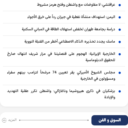
عراقتشي: لا مفاوضات مع واشنطن وفتح هرمز مشروط
اليمن: استهداف منشأة نفطية في جيزان رداً على خرق الأجواء
دراسة بجامعة طهران لخفض استهلاك الطاقة في المباني السكنية
ماسك يجدد تحذيره: الذكاء الاصطناعي أخطر من القنبلة النووية
الخارجية الإيرانية: الهجوم على قنصليتنا في مزار شريف انتهاك صارخ
للحقوق الدبلوماسية
مجلس الشيوخ الأميركي يقر تعيين 74 مرشحاً لترامب بينهم سفراء
ومسؤولون في الخارجية
بزشكيان في ذكرى هيروشيما وناغازاكي: واشنطن تكرر عقلية التهديد
والإبادة
السوق و الفن
المزید