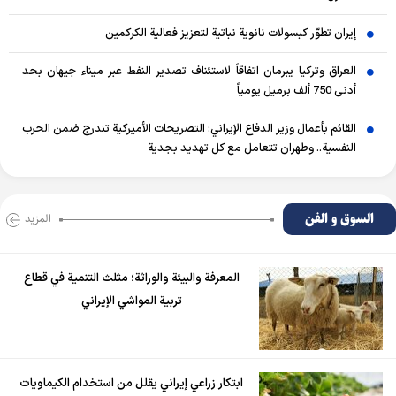
إيران تطوّر كبسولات نانوية نباتية لتعزيز فعالية الكركمين
العراق وتركيا يبرمان اتفاقاً لاستئناف تصدير النفط عبر ميناء جيهان بحد
أدنى 750 ألف برميل يومياً
القائم بأعمال وزير الدفاع الإيراني: التصريحات الأميركية تندرج ضمن الحرب
النفسية.. وطهران تتعامل مع كل تهديد بجدية
السوق و الفن
المزید
المعرفة والبيئة والوراثة؛ مثلث التنمية في قطاع
تربية المواشي الإيراني
ابتكار زراعي إيراني يقلل من استخدام الكيماويات