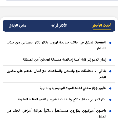
أحدث الأخبار
الأکثر قراءة
مثيرة للجدل
OpenAI تحقق في حالات جديدة لهروب وكلاء ذكاء اصطناعي من بيئات
الاختبار
إيران تدعو إلى آلية أمنية إسلامية مشتركة لضمان أمن المنطقة
بقائي: لا محادثات مع واشنطن والمباحثات مع عُمان تقتصر على مضيق
هرمز
تطوير جهاز محلي لخلط المواد البوليمرية والنانوية
عقار تجريبي يحقق نتائج واعدة ضد فيروس نقص المناعة البشرية
باحثون أميركيون يطوّرون مستشعراً لاسلكياً لمراقبة أمراض الجلد من
المنزل