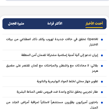
أحدث الأخبار
الأکثر قراءة
مثيرة للجدل
OpenAI تحقق في حالات جديدة لهروب وكلاء ذكاء اصطناعي من بيئات
الاختبار
إيران تدعو إلى آلية أمنية إسلامية مشتركة لضمان أمن المنطقة
بقائي: لا محادثات مع واشنطن والمباحثات مع عُمان تقتصر على مضيق
هرمز
تطوير جهاز محلي لخلط المواد البوليمرية والنانوية
عقار تجريبي يحقق نتائج واعدة ضد فيروس نقص المناعة البشرية
باحثون أميركيون يطوّرون مستشعراً لاسلكياً لمراقبة أمراض الجلد من
المنزل