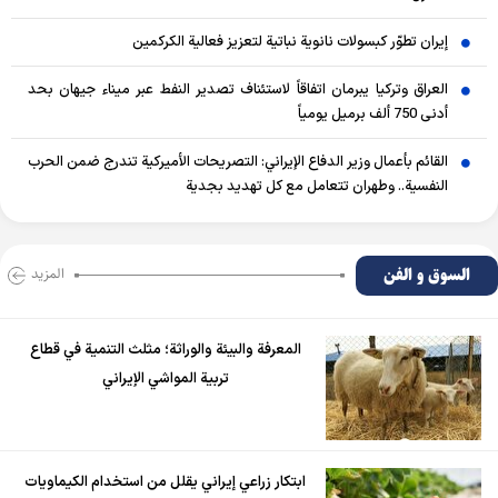
إيران تطوّر كبسولات نانوية نباتية لتعزيز فعالية الكركمين
العراق وتركيا يبرمان اتفاقاً لاستئناف تصدير النفط عبر ميناء جيهان بحد
أدنى 750 ألف برميل يومياً
القائم بأعمال وزير الدفاع الإيراني: التصريحات الأميركية تندرج ضمن الحرب
النفسية.. وطهران تتعامل مع كل تهديد بجدية
السوق و الفن
المزید
المعرفة والبيئة والوراثة؛ مثلث التنمية في قطاع
تربية المواشي الإيراني
ابتكار زراعي إيراني يقلل من استخدام الكيماويات