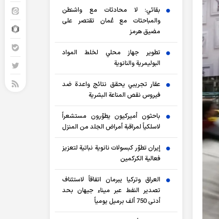
بقائي: لا محادثات مع واشنطن
والمباحثات مع عُمان تقتصر على
مضيق هرمز
تطوير جهاز محلي لخلط المواد
البوليمرية والنانوية
عقار تجريبي يحقق نتائج واعدة ضد
فيروس نقص المناعة البشرية
باحثون أميركيون يطوّرون مستشعراً
لاسلكياً لمراقبة أمراض الجلد من المنزل
إيران تطوّر كبسولات نانوية نباتية لتعزيز
فعالية الكركمين
العراق وتركيا يبرمان اتفاقاً لاستئناف
تصدير النفط عبر ميناء جيهان بحد
أدنى 750 ألف برميل يومياً