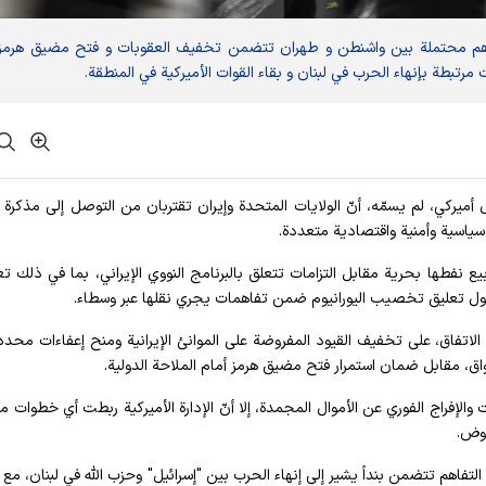
هم محتملة بین واشنطن و طهران تتضمن تخفیف العقوبات و فتح مضیق هرمز
 مرتبطة بإنهاء الحرب في لبنان و بقاء القوات الأمیرکیة في المنطقة.
أميركي، لم يسمّه، أنّ الولايات المتحدة وإيران تقتربان من التوصل إلى مذكرة 
ياسية وأمنية واقتصادية متعددة.
يع نفطها بحرية مقابل التزامات تتعلق بالبرنامج النووي الإيراني، بما في ذلك ت
ول تعليق تخصيب اليورانيوم ضمن تفاهمات يجري نقلها عبر وسطاء.
الاتفاق، على تخفيف القيود المفروضة على الموانئ الإيرانية ومنح إعفاءات محد
واق، مقابل ضمان استمرار فتح مضيق هرمز أمام الملاحة الدولية.
 والإفراج الفوري عن الأموال المجمدة، إلا أنّ الإدارة الأميركية ربطت أي خطوات م
اوض.
تفاهم تتضمن بنداً يشير إلى إنهاء الحرب بين "إسرائيل" وحزب الله في لبنان، مع ال