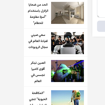
الحد من ضحايا
الزلازل باستخدام
"أسرّة مقاومة
للحطام"
سعي صيني
لقيادة العالم في
مجال الروبوتات
الصين تبتكر
أقوى كاميرا
تجسس في
العالم
"المكافحة
الحيوية" تنجي