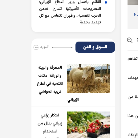
القائم بأعمال وزير الدفاع الإيراني:
التصريحات الأميركية تندرج ضمن
 و
الحرب النفسية.. وطهران تتعامل مع كل
تهديد بجدية
السوق و الفن
المزید
تفاهم
المعرفة والبيئة
والوراثة؛ مثلث
عهدات
التنمية في قطاع
تربية المواشي
دة من
الإيراني
ابتكار زراعي
ن هذا
إيراني يقلل من
استخدام
إبقاء