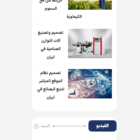
الزراعة من فخ
السموم
الكيماوية
تصميم وتصنيع
آلات التوازن
الصناعية في
ايران
تصميم نظام
الموقع المباشر
لتتبع البضائع في
ايران
الفیدیو
المزید