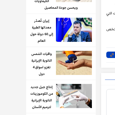
الكيماويات
ويحسن جودة المحاصيل
 التي
إيران تُصدّر
معداتها الطبية
م تخص
إلى 60 دولة حول
العالم
واقيات الشمس
النانوية الإيرانية
تغزو اسواق 4
دول
إنتاج جيل جديد
من الكومبوزيتات
النانوية الإيرانية
لترميم الأسنان