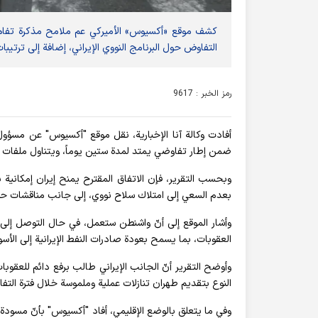
کشف موقع «أکسیوس» الأمیرکي عم ملامح مذکرة تفا
التفاوض حول البرنامج النووي الإیراني، إضافة إلی ترتیبات
رمز الخبر : 9617
أفادت وکالة آنا الإخباریة، نقل موقع "أكسيوس" عن مسؤول 
ضمن إطار تفاوضي يمتد لمدة ستين يوماً، ويتناول ملفات س
وبحسب التقرير، فإن الاتفاق المقترح يمنح إيران إمكانية ب
بعدم السعي إلى امتلاك سلاح نووي، إلى جانب مناقشات ح
وأشار الموقع إلى أنّ واشنطن ستعمل، في حال التوصل إلى 
العقوبات، بما يسمح بعودة صادرات النفط الإيرانية إلى الأس
وأوضح التقرير أنّ الجانب الإيراني طالب برفع دائم للعقوبات
النوع بتقديم طهران تنازلات عملية وملموسة خلال فترة التف
وفي ما يتعلق بالوضع الإقليمي، أفاد "أكسيوس" بأنّ مسودة ال