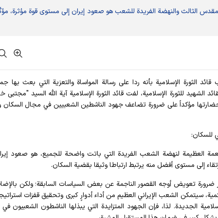
المقدس الثالث والنهضة الفريدة للشعب هو صعود إيران إلى مستوى قوة مؤثرة، مؤكّد
تب قائد الثورة الإسلامية بأنه ردا على رسالة المواساة والتعزية التي بعث بها ج
 الشهید للثورة الإسلامية، لفت قائد الثورة الإسلامية آية الله السيد "مجتبى خا
ية وحضارتها مؤكداً على ضرورة تضاعف جهود الناشطين الشعبيین في مجال السكان و
ي للسكان:
لنعمة العظيمة لنهضة الشعب الفريدة التي باتت واضحة للجميع، هو صعود إيرا
تقاء إلى مستوى أفضل منه يرتبط ارتباطا وثیقا بقضیة السكان.
ر ضرورة تعویض أوجه القصور الناجمة عن بعض السياسات السابقة؛ ولكن بالإضاف
ية، سيتمكن الشعب الإيراني العظيم من أداء أدوارٍ كبرى وتحقیق قفزات استراتيج
لامية الجديدة. لذا، فإن الجهود المتزايدة التي يبذلها الناشطون الشعبيون في
م بشكل كبير في ضمان هذا المستقبل المشرق.