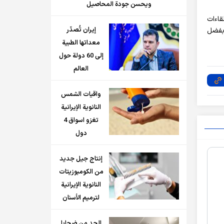
ويحسن جودة المحاصيل
قاءات
إيران تُصدّر
 بفضل
معداتها الطبية
إلى 60 دولة حول
العالم
واقيات الشمس
النانوية الإيرانية
تغزو اسواق 4
دول
إنتاج جيل جديد
من الكومبوزيتات
النانوية الإيرانية
لترميم الأسنان
الحد من ضحايا