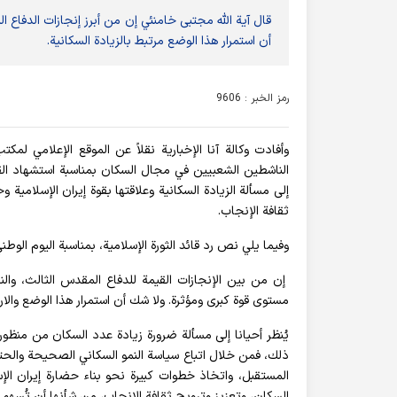
قال آية الله مجتبى خامنئي إن من أبرز إنجازات الدفاع 
أن استمرار هذا الوضع مرتبط بالزيادة السكانية.
رمز الخبر : 9606
وأفادت وکالة آنا الإخباریة نقلاً عن الموقع الإعلامي لمك
الناشطين الشعبيين في مجال السكان بمناسبة استشهاد القائد
إلى مسألة الزيادة السكانية وعلاقتها بقوة إيران الإسلام
ثقافة الإنجاب.
وفيما يلي نص رد قائد الثورة الإسلامية، بمناسبة اليوم الوطن
إن من بین الإنجازات القيمة للدفاع المقدس الثالث، وا
مستوى قوة کبری ومؤثرة. ولا شك أن استمرار هذا الوضع والار
يُنظر أحيانا إلى مسألة ضرورة زيادة عدد السكان من منظو
ذلك، فمن خلال اتباع سياسة النمو السكاني الصحيحة والحتم
المستقبل، واتخاذ خطوات كبيرة نحو بناء حضارة إيران الإس
السكان، وتعزيز وترویج ثقافة الإنجاب، من شأنها أن تُسه