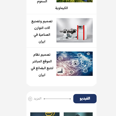
السموم
الكيماوية
تصميم وتصنيع
آلات التوازن
الصناعية في
ايران
تصميم نظام
الموقع المباشر
لتتبع البضائع في
ايران
الفیدیو
المزید