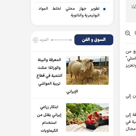
ًا
تطوير جهاز محلي لخلط المواد
البوليمرية والنانوية
السوق و الفن
المزید
مع من
منئي"
المعرفة والبيئة
تعزيز
والوراثة؛ مثلث
التنمية في قطاع
تربية المواشي
الإيراني
ن إلی
ابتكار زراعي
ة إلى
إيراني يقلل من
ية في
استخدام
 مجال
الكيماويات