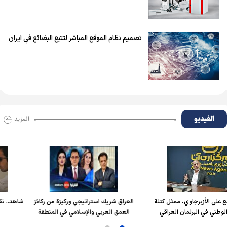
تصميم نظام الموقع المباشر لتتبع البضائع في ايران
الفیدیو
المزید
زبرجاوي، ممثل كتلة
العراق شريك استراتيجي وركيزة من ركائز
شاهد.. تقليل الخطأ
البرلمان العراقي
العمق العربي والإسلامي في المنطقة
بجهاز محا