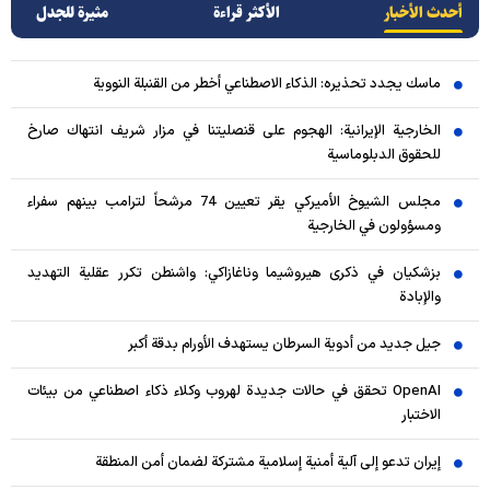
أحدث الأخبار
الأکثر قراءة
مثيرة للجدل
ماسك يجدد تحذيره: الذكاء الاصطناعي أخطر من القنبلة النووية
الخارجية الإيرانية: الهجوم على قنصليتنا في مزار شريف انتهاك صارخ
للحقوق الدبلوماسية
مجلس الشيوخ الأميركي يقر تعيين 74 مرشحاً لترامب بينهم سفراء
ومسؤولون في الخارجية
بزشكيان في ذكرى هيروشيما وناغازاكي: واشنطن تكرر عقلية التهديد
والإبادة
جيل جديد من أدوية السرطان يستهدف الأورام بدقة أكبر
OpenAI تحقق في حالات جديدة لهروب وكلاء ذكاء اصطناعي من بيئات
الاختبار
إيران تدعو إلى آلية أمنية إسلامية مشتركة لضمان أمن المنطقة