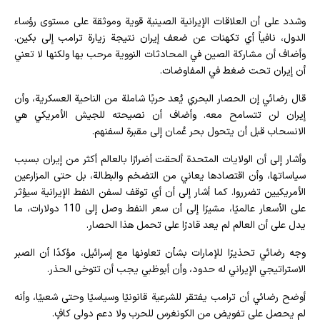
وشدد على أن العلاقات الإيرانية الصينية قوية وموثقة على مستوى رؤساء
الدول، نافياً أي تكهنات عن ضعف إيران نتيجة زيارة ترامب إلى بكين.
وأضاف أن مشاركة الصين في المحادثات النووية مرحب بها ولكنها لا تعني
أن إيران تحت ضغط في المفاوضات.
قال رضائي إن الحصار البحري يُعد حربًا شاملة من الناحية العسكرية، وأن
إيران لن تتسامح معه. وأضاف أن نصيحته للجيش الأمريكي هي
الانسحاب قبل أن يتحول بحر عُمان إلى مقبرة لسفنهم.
وأشار إلى أن الولايات المتحدة ألحقت أضرارًا بالعالم أكثر من إيران بسبب
سياساتها، وأن اقتصادها يعاني من التضخم والبطالة، بل حتى المزارعين
الأمريكيين تضرروا. كما أشار إلى أن أي توقف لسفن النفط الإيرانية سيؤثر
على الأسعار عالميًا، مشيرًا إلى أن سعر النفط وصل إلى 110 دولارات، ما
يدل على أن العالم لم يعد قادرًا على تحمل هذا الحصار.
وجه رضائي تحذيرًا للإمارات بشأن تعاونها مع إسرائيل، مؤكدًا أن الصبر
الاستراتيجي الإيراني له حدود، وأن أبوظبي يجب أن تتوخى الحذر.
أوضح رضائي أن ترامب يفتقر للشرعية قانونيًا وسياسيًا وحتى شعبيًا، وأنه
لم يحصل على تفويض من الكونغرس للحرب ولا دعم دولي كافٍ.