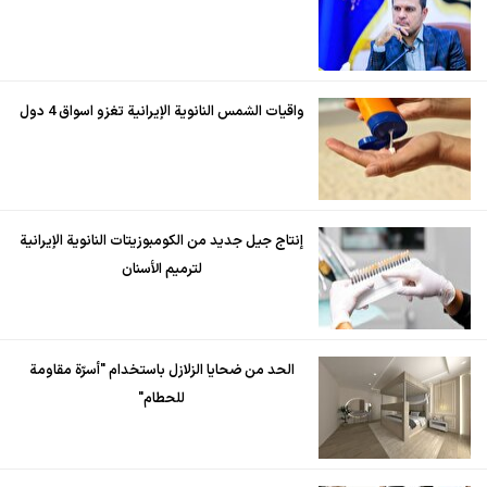
واقيات الشمس النانوية الإيرانية تغزو اسواق 4 دول
إنتاج جيل جديد من الكومبوزيتات النانوية الإيرانية
لترميم الأسنان
الحد من ضحايا الزلازل باستخدام "أسرّة مقاومة
للحطام"