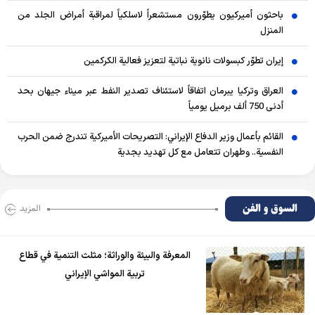
باحثون أميركيون يطوّرون مستشعراً لاسلكياً لمراقبة أمراض الجلد من
المنزل
إيران تطوّر كبسولات نانوية نباتية لتعزيز فعالية الكركمين
العراق وتركيا يبرمان اتفاقاً لاستئناف تصدير النفط عبر ميناء جيهان بحد
أدنى 750 ألف برميل يومياً
القائم بأعمال وزير الدفاع الإيراني: التصريحات الأميركية تندرج ضمن الحرب
النفسية.. وطهران تتعامل مع كل تهديد بجدية
السوق و الفن
المزید
المعرفة والبيئة والوراثة؛ مثلث التنمية في قطاع
تربية المواشي الإيراني