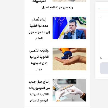
الكيماويات
ويحسن جودة المحاصيل
إيران تُصدّر
معداتها الطبية
إلى 60 دولة حول
العالم
واقيات الشمس
النانوية الإيرانية
تغزو اسواق 4
دول
إنتاج جيل جديد
من الكومبوزيتات
النانوية الإيرانية
لترميم الأسنان