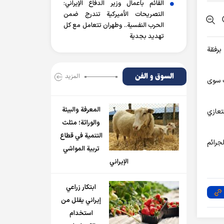
القائم بأعمال وزير الدفاع الإيراني:
التصريحات الأميركية تندرج ضمن
الحرب النفسية.. وطهران تتعامل مع كل
تهديد بجدية
برفقة
السوق و الفن
المزید
ت سوى
المعرفة والبيئة
تعازي
والوراثة؛ مثلث
التنمية في قطاع
جرائم
تربية المواشي
الإيراني
ابتكار زراعي
إيراني يقلل من
استخدام