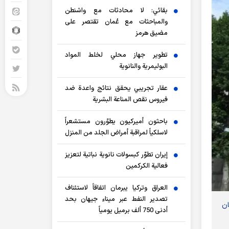
بقائي: لا محادثات مع واشنطن
والمباحثات مع عُمان تقتصر على
مضيق هرمز
تطوير جهاز محلي لخلط المواد
البوليمرية والنانوية
عقار تجريبي يحقق نتائج واعدة ضد
فيروس نقص المناعة البشرية
باحثون أميركيون يطوّرون مستشعراً
لاسلكياً لمراقبة أمراض الجلد من المنزل
إيران تطوّر كبسولات نانوية نباتية لتعزيز
فعالية الكركمين
العراق وتركيا يبرمان اتفاقاً لاستئناف
تصدير النفط عبر ميناء جيهان بحد
ان
أدنى 750 ألف برميل يومياً