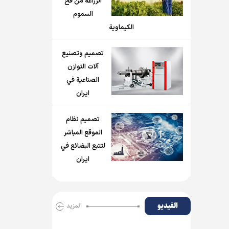
الزراعة من فخ
السموم
الكيماوية
تصميم وتصنيع
آلات التوازن
الصناعية في
ايران
تصميم نظام
الموقع المباشر
لتتبع البضائع في
ايران
الفیدیو
المزید