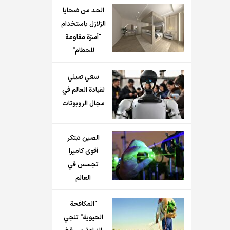
الحد من ضحايا
الزلازل باستخدام
"أسرّة مقاومة
للحطام"
سعي صيني
لقيادة العالم في
مجال الروبوتات
الصين تبتكر
أقوى كاميرا
تجسس في
العالم
"المكافحة
الحيوية" تنجي