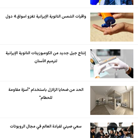
واقيات الشمس النانوية الإيرانية تغزو اسواق 4 دول
إنتاج جيل جديد من الكومبوزيتات النانوية الإيرانية
لترميم الأسنان
الحد من ضحايا الزلازل باستخدام "أسرّة مقاومة
للحطام"
سعي صيني لقيادة العالم في مجال الروبوتات