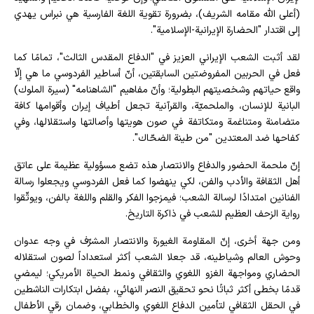
(أعلى الله مقامه الشريف)، بضرورة تقوية اللغة الفارسية هي نبراس يهدي
إلى اقتدار "الحضارة الإيرانية-الإسلامية".
لقد أثبت الشعب الإيراني العزيز في "الدفاع المقدس الثالث"، تمامًا كما
فعل في الحربين المفروضتين السابقتين، أنّ أساطير الفردوسي ما هي إلّا
واقع حياتهم وشخصيتهم البطولية؛ وأنّ مفاهيم "الشاهنامه" (سيرة الملوك)
البانية للإنسان، والملحميّة، والقرآنية تجعل أطياف إيران وأقوامها كافة
متضامنة ومتناغمة ومتكاتفة في صون هويتها وأصالتها واستقلالها، وفي
كفاحها ضد المعتدين "من طينة الضحّاك".
إنّ ملحمة الحضور والدفاع والانتصار هذه تضع مسؤولية عظيمة على عاتق
أهل الثقافة والأدب والفن، لكي ينهضوا كما فعل الفردوسي ويجعلوا رسالة
الفنانين امتدادًا لرسالة الشعب؛ فيمزجوا الفكر والقلم واللغة بالفن، ويوثّقوا
رواية الزحف العظيم للشعب في ذاكرة التاريخ.
ومن جهة أخرى، إنّ المقاومة الغيورة والانتصار المشرّف في وجه عدوان
وحوش العالم وشياطينه، قد جعلا الشعب أكثر استعداداً لصون استقلاله
الحضاري ومواجهة الغزو اللغوي والثقافي ونمط الحياة الأمريكي؛ ليمضي
قدمًا بخطى أكثر ثباتًا نحو تحقيق النصر النهائي، بفضل ابتكارات الناشطين
في الحقل الثقافي لتأمين الدفاع اللغوي والخطابي، وضمان رقي الأطفال