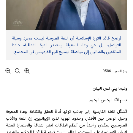
أوضح قائد الثورة الإسلامية أن اللغة الفارسية ليست مجرد وسيلة
للتواصل، بل هي وعاء للمعرفة ومصدر القوة الثقافية، داعيًا
المثقفين والفنانين إلى مواصلة ترسيخ قيم الفردوسي في المجتمع.
رمز الخبر : 9586
وفيما يلي نص البيان:
بسم الله الرحمن الرحيم
تُشكّل اللغة الفارسية، إلى جانب كونها أداةً للنطق والكتابة، وعاءً للمعرفة
وحبل الوصل بين الأفكار، وحدود الهوية لدى الإيرانيين. إنّ اللغة والأدب
الفارسيين يمثّلان واحدةً من أعظم الطاقات لنشر الثقافة والحضارة الغنية
لإيران الإسلامية على المستوى العالمي؛ وإنّ توصيةَ قائدنا الحكيم والشهيد