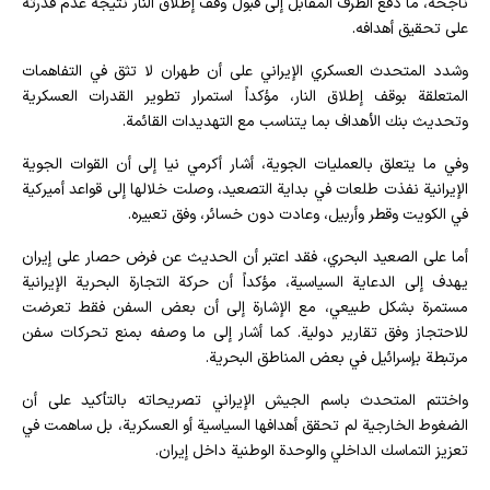
ناجحة، ما دفع الطرف المقابل إلى قبول وقف إطلاق النار نتيجة عدم قدرته
على تحقيق أهدافه.
وشدد المتحدث العسكري الإيراني على أن طهران لا تثق في التفاهمات
المتعلقة بوقف إطلاق النار، مؤكداً استمرار تطوير القدرات العسكرية
وتحديث بنك الأهداف بما يتناسب مع التهديدات القائمة.
وفي ما يتعلق بالعمليات الجوية، أشار أكرمي نيا إلى أن القوات الجوية
الإيرانية نفذت طلعات في بداية التصعيد، وصلت خلالها إلى قواعد أميركية
في الكويت وقطر وأربيل، وعادت دون خسائر، وفق تعبيره.
أما على الصعيد البحري، فقد اعتبر أن الحديث عن فرض حصار على إيران
يهدف إلى الدعاية السياسية، مؤكداً أن حركة التجارة البحرية الإيرانية
مستمرة بشكل طبيعي، مع الإشارة إلى أن بعض السفن فقط تعرضت
للاحتجاز وفق تقارير دولية. كما أشار إلى ما وصفه بمنع تحركات سفن
مرتبطة بإسرائيل في بعض المناطق البحرية.
واختتم المتحدث باسم الجيش الإيراني تصريحاته بالتأكيد على أن
الضغوط الخارجية لم تحقق أهدافها السياسية أو العسكرية، بل ساهمت في
تعزيز التماسك الداخلي والوحدة الوطنية داخل إيران.