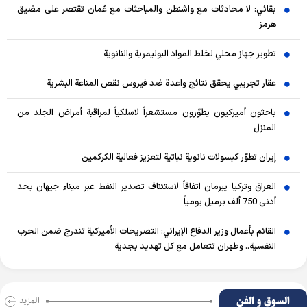
بقائي: لا محادثات مع واشنطن والمباحثات مع عُمان تقتصر على مضيق
هرمز
تطوير جهاز محلي لخلط المواد البوليمرية والنانوية
عقار تجريبي يحقق نتائج واعدة ضد فيروس نقص المناعة البشرية
باحثون أميركيون يطوّرون مستشعراً لاسلكياً لمراقبة أمراض الجلد من
المنزل
إيران تطوّر كبسولات نانوية نباتية لتعزيز فعالية الكركمين
العراق وتركيا يبرمان اتفاقاً لاستئناف تصدير النفط عبر ميناء جيهان بحد
أدنى 750 ألف برميل يومياً
القائم بأعمال وزير الدفاع الإيراني: التصريحات الأميركية تندرج ضمن الحرب
النفسية.. وطهران تتعامل مع كل تهديد بجدية
السوق و الفن
المزید