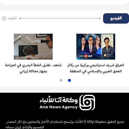
الفیدیو
المزید
العراق شريك استراتيجي وركيزة من ركائز
شاهد.. تقليل الخطأ البشري في الجراحة
العمق العربي والإسلامي في المنطقة
بجهاز محاكاة إيراني
جميع الحقوق محفوظة لوكالة آنا للأنباء، ويُسمح باستخدام الأخبار والمحتوى مع ذكر المصدر.
التصميم والإنتاج:
إيران سمانه