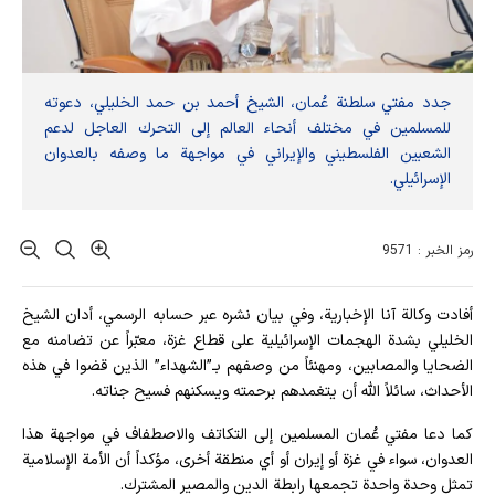
جدد مفتي سلطنة عُمان، الشيخ أحمد بن حمد الخليلي، دعوته
للمسلمين في مختلف أنحاء العالم إلى التحرك العاجل لدعم
الشعبين الفلسطيني والإيراني في مواجهة ما وصفه بالعدوان
الإسرائيلي.
رمز الخبر : 9571
أفادت وکالة آنا الإخباریة، وفي بيان نشره عبر حسابه الرسمي، أدان الشيخ
الخليلي بشدة الهجمات الإسرائيلية على قطاع غزة، معبّراً عن تضامنه مع
الضحايا والمصابين، ومهنئاً من وصفهم بـ”الشهداء” الذين قضوا في هذه
الأحداث، سائلاً الله أن يتغمدهم برحمته ويسكنهم فسيح جناته.
كما دعا مفتي عُمان المسلمين إلى التكاتف والاصطفاف في مواجهة هذا
العدوان، سواء في غزة أو إيران أو أي منطقة أخرى، مؤكداً أن الأمة الإسلامية
تمثل وحدة واحدة تجمعها رابطة الدين والمصير المشترك.