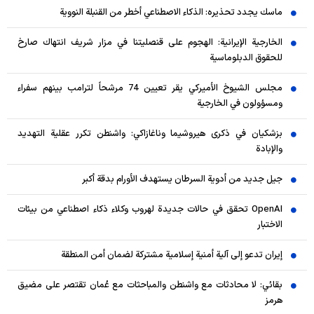
ماسك يجدد تحذيره: الذكاء الاصطناعي أخطر من القنبلة النووية
الخارجية الإيرانية: الهجوم على قنصليتنا في مزار شريف انتهاك صارخ
للحقوق الدبلوماسية
مجلس الشيوخ الأميركي يقر تعيين 74 مرشحاً لترامب بينهم سفراء
ومسؤولون في الخارجية
بزشكيان في ذكرى هيروشيما وناغازاكي: واشنطن تكرر عقلية التهديد
والإبادة
جيل جديد من أدوية السرطان يستهدف الأورام بدقة أكبر
OpenAI تحقق في حالات جديدة لهروب وكلاء ذكاء اصطناعي من بيئات
الاختبار
إيران تدعو إلى آلية أمنية إسلامية مشتركة لضمان أمن المنطقة
بقائي: لا محادثات مع واشنطن والمباحثات مع عُمان تقتصر على مضيق
هرمز