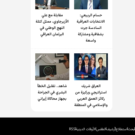
حسام الربیعي:
مقابلة مع علي
الانتخابات العراقية
الأزبرجاوي، ممثل كتلة
السادسة جرت
النهج الوطني في
بشفافية ومشاركة
البرلمان العراقي
واسعة
العراق شريك
شاهد.. تقليل الخطأ
استراتيجي وركيزة من
البشري في الجراحة
ركائز العمق العربي
بجهاز محاكاة إيراني
والإسلامي في المنطقة
بحث
استطلاع
أرشيف
الطقس
الأوقات الدينية
RSS