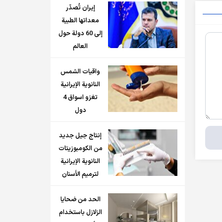
إيران تُصدّر
معداتها الطبية
إلى 60 دولة حول
العالم
واقيات الشمس
النانوية الإيرانية
تغزو اسواق 4
دول
إنتاج جيل جديد
من الكومبوزيتات
النانوية الإيرانية
لترميم الأسنان
الحد من ضحايا
الزلازل باستخدام