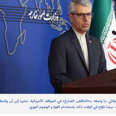
ل بقائي ما وصفه ب«التناقض الصارخ» في المواقف الأمریکیة، مشیرا إلی أن واشن
بینما تلوّح في الوقت ذاته باستخدام القوة و الهجوم النووي.