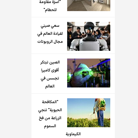
"أسرّة مقاومة
للحطام"
سعي صيني
لقيادة العالم في
مجال الروبوتات
الصين تبتكر
أقوى كاميرا
تجسس في
العالم
"المكافحة
الحيوية" تنجي
الزراعة من فخ
السموم
الكيماوية