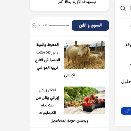
يستهدف الأورام بدقة أكبر
السوق و الفن
المزید
توقف
المعرفة والبيئة
والوراثة؛ مثلث
التنمية في قطاع
تربية المواشي
الإيراني
حلول
ابتكار زراعي
إيراني يقلل من
استخدام
الكيماويات
ويحسن جودة المحاصيل