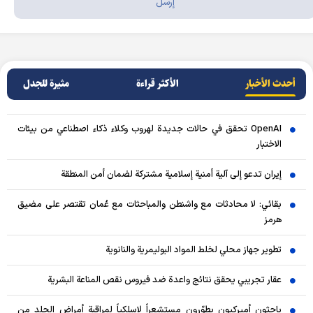
أحدث الأخبار
الأکثر قراءة
مثيرة للجدل
OpenAI تحقق في حالات جديدة لهروب وكلاء ذكاء اصطناعي من بيئات
الاختبار
إيران تدعو إلى آلية أمنية إسلامية مشتركة لضمان أمن المنطقة
بقائي: لا محادثات مع واشنطن والمباحثات مع عُمان تقتصر على مضيق
هرمز
تطوير جهاز محلي لخلط المواد البوليمرية والنانوية
عقار تجريبي يحقق نتائج واعدة ضد فيروس نقص المناعة البشرية
باحثون أميركيون يطوّرون مستشعراً لاسلكياً لمراقبة أمراض الجلد من