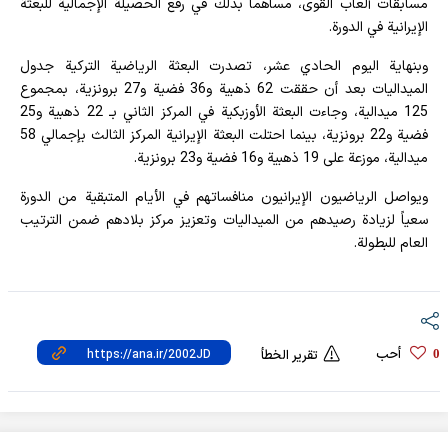
مسابقات ألعاب القوى، مساهماً بذلك في رفع الحصيلة الإجمالية للبعثة
الإيرانية في الدورة.
وبنهاية اليوم الحادي عشر، تصدرت البعثة الرياضية التركية جدول
الميداليات بعد أن حققت 62 ذهبية و36 فضية و27 برونزية، بمجموع
125 ميدالية، وجاءت البعثة الأوزبكية في المركز الثاني بـ 22 ذهبية و25
فضية و22 برونزية، بينما احتلت البعثة الإيرانية المركز الثالث بإجمالي 58
ميدالية، موزعة على 19 ذهبية و16 فضية و23 برونزية.
ويواصل الرياضيون الإيرانيون منافساتهم في الأيام المتبقية من الدورة
سعياً لزيادة رصيدهم من الميداليات وتعزيز مركز بلادهم ضمن الترتيب
العام للبطولة.
أحب
0
تقرير الخطأ