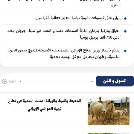
المنزل
إيران تطوّر كبسولات نانوية نباتية لتعزيز فعالية الكركمين
العراق وتركيا يبرمان اتفاقاً لاستئناف تصدير النفط عبر ميناء جيهان بحد
أدنى 750 ألف برميل يومياً
القائم بأعمال وزير الدفاع الإيراني: التصريحات الأميركية تندرج ضمن الحرب
النفسية.. وطهران تتعامل مع كل تهديد بجدية
السوق و الفن
المزید
المعرفة والبيئة والوراثة؛ مثلث التنمية في قطاع
تربية المواشي الإيراني