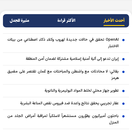
أحدث الأخبار
الأکثر قراءة
مثيرة للجدل
OpenAI تحقق في حالات جديدة لهروب وكلاء ذكاء اصطناعي من بيئات
الاختبار
إيران تدعو إلى آلية أمنية إسلامية مشتركة لضمان أمن المنطقة
بقائي: لا محادثات مع واشنطن والمباحثات مع عُمان تقتصر على مضيق
هرمز
تطوير جهاز محلي لخلط المواد البوليمرية والنانوية
عقار تجريبي يحقق نتائج واعدة ضد فيروس نقص المناعة البشرية
باحثون أميركيون يطوّرون مستشعراً لاسلكياً لمراقبة أمراض الجلد من
المنزل