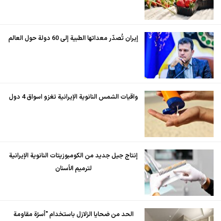
إيران تُصدّر معداتها الطبية إلى 60 دولة حول العالم
واقيات الشمس النانوية الإيرانية تغزو اسواق 4 دول
إنتاج جيل جديد من الكومبوزيتات النانوية الإيرانية
لترميم الأسنان
الحد من ضحايا الزلازل باستخدام "أسرّة مقاومة