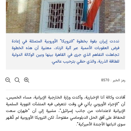
نددت إيران بقوة بخطوة "الترويكا" الأوروبية المتمثلة في إعادة
فرض العقوبات الأممية عبر آلية الزناد، معتبرة أن هذه الخطوة
تجاهلت التفاهم الذي جرى في القاهرة بينها وبين الوكالة الدولية
للطاقة الذرية، والذي حظي بترحيب عالمي.
رمز الخبر : 8570
أفادت وکالة آنا الإخباریة، وأكدت وزارة الخارجية الإيرانية، مساء الخميس،
أن "الإجراء الأوروبي يأتي في وقت تتعرض فيه المنشآت النووية السلمية
الإيرانية لاعتداءات من جانب إسرائيل"، مشيرة إلى أن "طهران سعت
للحفاظ على أفق الحل الدبلوماسي مفتوحاً، لكن الترويكا الأوروبية لم تُظهر
سوى اتباعها الأجندة الأميركية".