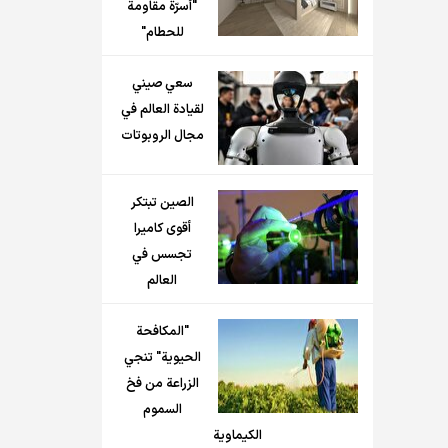
"أسرّة مقاومة
للحطام"
سعي صيني
لقيادة العالم في
مجال الروبوتات
الصين تبتكر
أقوى كاميرا
تجسس في
العالم
"المكافحة
الحيوية" تنجي
الزراعة من فخ
السموم
الكيماوية