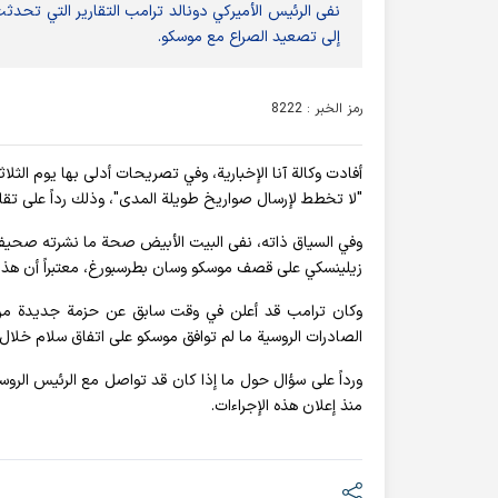
نفى الرئيس الأميركي دونالد ترامب التقارير التي تحدثت
إلى تصعيد الصراع مع موسكو.
رمز الخبر : 8222
أفادت وکالة آنا الإخباریة، وفي تصريحات أدلى بها يوم الثل
"لا تخطط لإرسال صواريخ طويلة المدى"، وذلك رداً على تقار
وفي السياق ذاته، نفى البيت الأبيض صحة ما نشرته صحيف
زيلينسكي على قصف موسكو وسان بطرسبورغ، معتبراً أن هذا ال
وكان ترامب قد أعلن في وقت سابق عن حزمة جديدة من ا
الصادرات الروسية ما لم توافق موسكو على اتفاق سلام خلال 50 يوماً.
ورداً على سؤال حول ما إذا كان قد تواصل مع الرئيس الرو
منذ إعلان هذه الإجراءات.