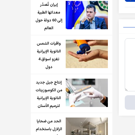
إيران تُصدّر
معداتها الطبية
إلى 60 دولة حول
العالم
واقيات الشمس
النانوية الإيرانية
تغزو اسواق 4
دول
إنتاج جيل جديد
من الكومبوزيتات
النانوية الإيرانية
لترميم الأسنان
الحد من ضحايا
الزلازل باستخدام