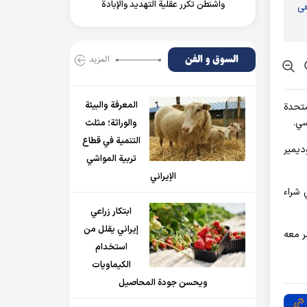
واشنطن تكرر عقلية التهديد والإبادة
عى
السوق و الفن
المزید
المعرفة والبيئة
متحدة
سي.
والوراثة؛ مثلث
التنمية في قطاع
ديمير
تربية المواشي
الإيراني
 شراء
ابتكار زراعي
إيراني يقلل من
ر معه
استخدام
الكيماويات
ويحسن جودة المحاصيل