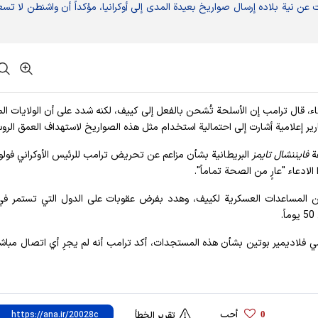
 عن نية بلاده إرسال صواريخ بعيدة المدى إلى أوكرانيا، مؤكداً أن واشنطن لا تس
اثاء، قال ترامب إن الأسلحة تُشحن بالفعل إلى كييف، لكنه شدد على أن الولايات ال
ير إعلامية أشارت إلى احتمالية استخدام مثل هذه الصواريخ لاستهداف العمق الرو
ة
فايننشال تايمز
البريطانية بشأن مزاعم عن تحريض ترامب للرئيس الأوكراني فولو
ادعاء "عارٍ من الصحة تماماً".
لمساعدات العسكرية لكييف، وهدد بفرض عقوبات على الدول التي تستمر في
سي فلاديمير بوتين بشأن هذه المستجدات، أكد ترامب أنه لم يجرِ أي اتصال مباش
أحب
0
تقرير الخطأ