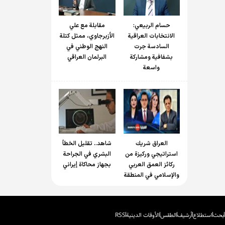
حسام الربیعي:
مقابلة مع علي
الانتخابات العراقية
الأزبرجاوي، ممثل كتلة
السادسة جرت
النهج الوطني في
بشفافية ومشاركة
البرلمان العراقي
واسعة
العراق شريك
شاهد.. تقليل الخطأ
استراتيجي وركيزة من
البشري في الجراحة
ركائز العمق العربي
بجهاز محاكاة إيراني
والإسلامي في المنطقة
بحث
استطلاع
أرشيف
الطقس
الأوقات الدينية
RSS