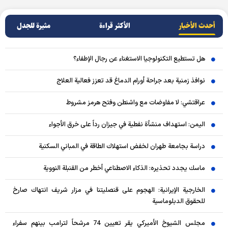
أحدث الأخبار
الأکثر قراءة
مثيرة للجدل
هل تستطيع التكنولوجيا الاستغناء عن رجال الإطفاء؟
نوافذ زمنية بعد جراحة أورام الدماغ قد تعزز فعالية العلاج
عراقتشي: لا مفاوضات مع واشنطن وفتح هرمز مشروط
اليمن: استهداف منشأة نفطية في جيزان رداً على خرق الأجواء
دراسة بجامعة طهران لخفض استهلاك الطاقة في المباني السكنية
ماسك يجدد تحذيره: الذكاء الاصطناعي أخطر من القنبلة النووية
الخارجية الإيرانية: الهجوم على قنصليتنا في مزار شريف انتهاك صارخ
للحقوق الدبلوماسية
مجلس الشيوخ الأميركي يقر تعيين 74 مرشحاً لترامب بينهم سفراء