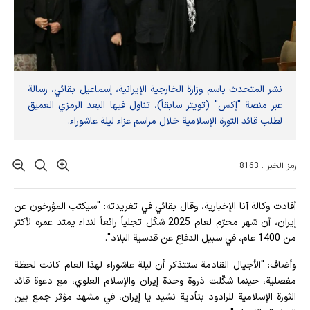
نشر المتحدث باسم وزارة الخارجية الإيرانية، إسماعيل بقائي، رسالة
عبر منصة "إكس" (تويتر سابقاً)، تناول فيها البعد الرمزي العميق
لطلب قائد الثورة الإسلامية خلال مراسم عزاء ليلة عاشوراء.
رمز الخبر : 8163
أفادت وکالة آنا الإخباریة، وقال بقائي في تغريدته: "سيكتب المؤرخون عن
إيران، أن شهر محرّم لعام 2025 شكّل تجلياً رائعاً لنداء يمتد عمره لأكثر
من 1400 عام، في سبيل الدفاع عن قدسية البلاد".
وأضاف: "الأجيال القادمة ستتذكر أن ليلة عاشوراء لهذا العام كانت لحظة
مفصلية، حينما شكّلت ذروة وحدة إيران والإسلام العلوي، مع دعوة قائد
الثورة الإسلامية للرادود بتأدية نشيد يا إيران، في مشهد مؤثر جمع بين