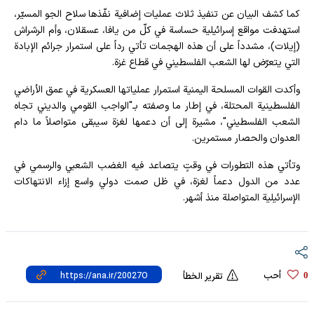
كما كشف البيان عن تنفيذ ثلاث عمليات إضافية نفّذها سلاح الجو المسيّر،
استهدفت مواقع إسرائيلية حساسة في كلّ من يافا، عسقلان، وأم الرشراش
(إيلات)، مشدداً على أن هذه الهجمات تأتي رداً على استمرار جرائم الإبادة
التي يتعرّض لها الشعب الفلسطيني في قطاع غزة.
وأكدت القوات المسلحة اليمنية استمرار عملياتها العسكرية في عمق الأراضي
الفلسطينية المحتلة، في إطار ما وصفته بـ"الواجب القومي والديني تجاه
الشعب الفلسطيني"، مشيرة إلى أن دعمها لغزة سيبقى متواصلاً ما دام
العدوان والحصار مستمرين.
وتأتي هذه التطورات في وقتٍ يتصاعد فيه الغضب الشعبي والرسمي في
عدد من الدول دعماً لغزة، في ظل صمت دولي واسع إزاء الانتهاكات
الإسرائيلية المتواصلة منذ أشهر.
أحب
0
تقرير الخطأ