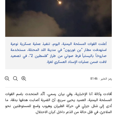
أعلنت القوات المسلحة اليمنية، اليوم، تنفيذ عملية عسكرية نوعية
استهدفت مطار "بن غوريون" في مدينة اللد المحتلة، مستخدمة
صاروخاً باليستياً فرط صوتي من طراز "فلسطين 2"، في تصعيد
لافت ضمن عمليات الإسناد العسكري لغزة.
رمز الخبر : 8146
أفادت وکالة آنا الإخباریة، وفي بيان رسمي، أكّد المتحدث باسم القوات
المسلحة اليمنية، العميد يحيى سريع، أنّ الضربة أصابت هدفها بدقة، ما
أدى إلى شلل جزئي في حركة الطيران وهروب واسع للمستوطنين نحو
الملاجئ، في ظل حالة من الذعر داخل كيان الاحتلال.