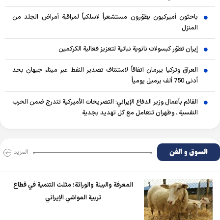
باحثون أميركيون يطوّرون مستشعراً لاسلكياً لمراقبة أمراض الجلد من
المنزل
إيران تطوّر كبسولات نانوية نباتية لتعزيز فعالية الكركمين
العراق وتركيا يبرمان اتفاقاً لاستئناف تصدير النفط عبر ميناء جيهان بحد
أدنى 750 ألف برميل يومياً
القائم بأعمال وزير الدفاع الإيراني: التصريحات الأميركية تندرج ضمن الحرب
النفسية.. وطهران تتعامل مع كل تهديد بجدية
السوق و الفن
المزید
المعرفة والبيئة والوراثة؛ مثلث التنمية في قطاع
تربية المواشي الإيراني