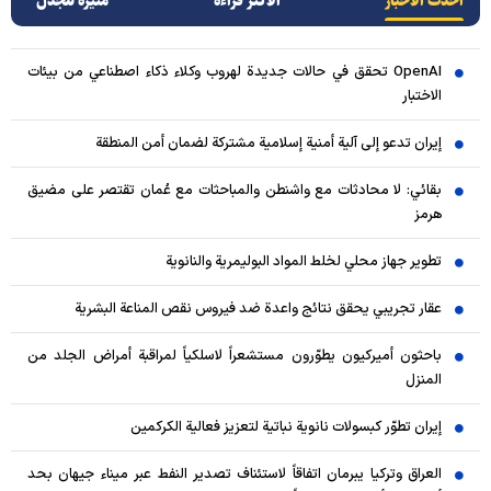
أحدث الأخبار
الأکثر قراءة
مثيرة للجدل
OpenAI تحقق في حالات جديدة لهروب وكلاء ذكاء اصطناعي من بيئات
الاختبار
إيران تدعو إلى آلية أمنية إسلامية مشتركة لضمان أمن المنطقة
بقائي: لا محادثات مع واشنطن والمباحثات مع عُمان تقتصر على مضيق
هرمز
تطوير جهاز محلي لخلط المواد البوليمرية والنانوية
عقار تجريبي يحقق نتائج واعدة ضد فيروس نقص المناعة البشرية
باحثون أميركيون يطوّرون مستشعراً لاسلكياً لمراقبة أمراض الجلد من
المنزل
إيران تطوّر كبسولات نانوية نباتية لتعزيز فعالية الكركمين
العراق وتركيا يبرمان اتفاقاً لاستئناف تصدير النفط عبر ميناء جيهان بحد