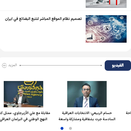
تصميم نظام الموقع المباشر لتتبع البضائع في ايران
الفیدیو
المزید
حسام الربیعي: الانتخابات العراقية
مقابلة مع علي الأزبرجاوي، ممثل كتلة
السادسة جرت بشفافية ومشاركة واسعة
النهج الوطني في البرلمان العراقي