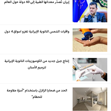
إيران تُصدّر معداتها الطبية إلى 60 دولة حول العالم
واقيات الشمس النانوية الإيرانية تغزو اسواق 4 دول
إنتاج جيل جديد من الكومبوزيتات النانوية الإيرانية
لترميم الأسنان
الحد من ضحايا الزلازل باستخدام "أسرّة مقاومة
للحطام"