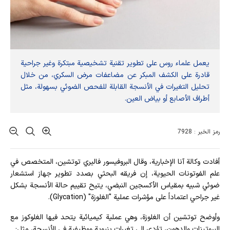
يعمل علماء روس على تطوير تقنية تشخيصية مبتكرة وغير جراحية
قادرة على الكشف المبكر عن مضاعفات مرض السكري، من خلال
تحليل التغيرات في الأنسجة القابلة للفحص الضوئي بسهولة، مثل
أطراف الأصابع أو بياض العين.
رمز الخبر : 7928
أفادت وکالة آنا الإخباریة، وقال البروفيسور فاليري توتشين، المتخصص في
علم الفوتونات الحيوية، إن فريقه البحثي بصدد تطوير جهاز استشعار
ضوئي شبيه بمقياس الأكسجين النبضي، يتيح تقييم حالة الأنسجة بشكل
غير جراحي اعتماداً على مؤشرات عملية "الغلوزة" (Glycation).
وأوضح توتشين أن الغلوزة، وهي عملية كيميائية يتحد فيها الغلوكوز مع
البروتينات والدهون، تؤدي إلى تغيرات بنيوية ووظيفية في الأنسجة، مثل: