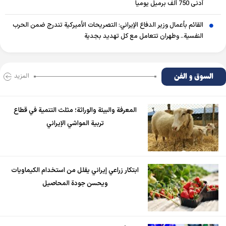
أدنى 750 ألف برميل يومياً
القائم بأعمال وزير الدفاع الإيراني: التصريحات الأميركية تندرج ضمن الحرب
النفسية.. وطهران تتعامل مع كل تهديد بجدية
السوق و الفن
المزید
المعرفة والبيئة والوراثة؛ مثلث التنمية في قطاع
تربية المواشي الإيراني
ابتكار زراعي إيراني يقلل من استخدام الكيماويات
ويحسن جودة المحاصيل