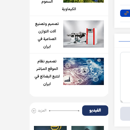
السموم
الكيماوية
تصميم وتصنيع
آلات التوازن
الصناعية في
ايران
تصميم نظام
الموقع المباشر
لتتبع البضائع في
ايران
الفیدیو
المزید