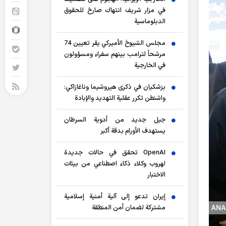
في مزار شريف انتهاك صارخ للحقوق
الدبلوماسية
مجلس الشيوخ الأميركي يقر تعيين 74
مرشحاً لترامب بينهم سفراء ومسؤولون
في الخارجية
بزشكيان في ذكرى هيروشيما وناغازاكي:
واشنطن تكرر عقلية التهديد والإبادة
جيل جديد من أدوية السرطان
يستهدف الأورام بدقة أكبر
OpenAI تحقق في حالات جديدة
لهروب وكلاء ذكاء اصطناعي من بيئات
الاختبار
إيران تدعو إلى آلية أمنية إسلامية
مشتركة لضمان أمن المنطقة