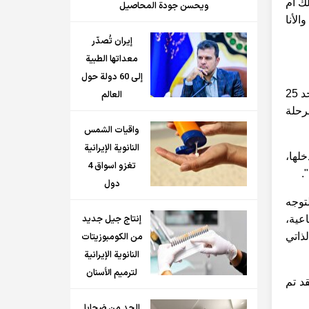
لك أم
ويحسن جودة المحاصيل
الأنا
إيران تُصدّر
معداتها الطبية
إلى 60 دولة حول
ألقى رئيس جامعة آزاد الإسلامية، محمد مهدي طهرانجي، كلمة في حفل ذكرى تأسيس الجامعة، الذي أقيم صباح اليوم (الأحد 25
العالم
رحلة
واقيات الشمس
النانوية الإيرانية
ة ندخلها،
تغزو اسواق 4
دول
توجه
إنتاج جيل جديد
اعية،
ذاتي
من الكومبوزيتات
النانوية الإيرانية
لترميم الأسنان
د تم
الحد من ضحايا