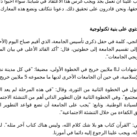
يجب علينا أن نعمل بجد ويجب غرس هذا الاعتقاد في شبابنا. سواء أحبوا ذ
ستحقها، ونحن قادرون على تحقيق ذلك. دعونا نتكاتف ونضع هذه المعارك و
توي على بنية تكنولوجية
لى تقسيم الجامعة إلى خطوتین، قال: "أكد القائد الأعلى في بيان الم
ريجي الجامعات".
وأوضح طهرانجي أن جامعة آزاد الإسلامية أصدرت شهادات لـ8 ملايين خريج في الخطوة الأولى، مضيفا: "في كل مدين
ة، في حين أن الجامعات الأخرى لديها ما مجموعه 5 ملايين خريج".
ل في الخطوة الثانية من الثورة، وقال: "في هذه المرحلة لم يعد ال
مجتمع". وفي الخطوة الثانية فإن التطوير الذاتي أهم من التنشئة الاجتم
سيادة الوطنية.
وتابع: "يجب على الجامعة أن تضع قواعد التطوير ال
 الكفاءة من خلال التنشئة الاجتماعية".
: "القرآن كتاب هو بلا شك كلام الله، وليس هناك كتاب آخر مثله". لق
 ويجب علينا الرجوع إليه دائما في أمورنا.