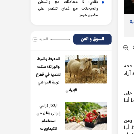
بقائي: لا محادثات مع واشنطن
والمباحثات مع عُمان تقتصر على
مضيق هرمز
ية
السوق و الفن
المزید
المعرفة والبيئة
 حجة
والوراثة؛ مثلث
آزاد
التنمية في قطاع
تربية المواشي
الإيراني
 على
أننا
ابتكار زراعي
إيراني يقلل من
ه ومن
استخدام
. أما
الكيماويات