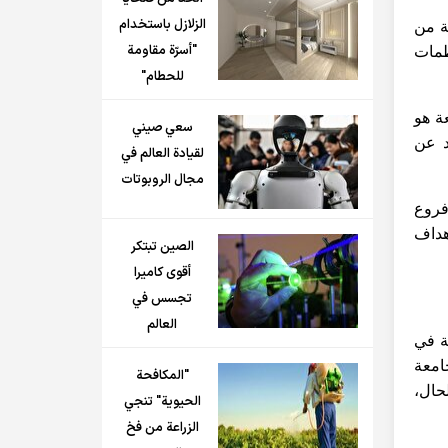
الزلازل باستخدام
 75 ألف مقالة في إيران سنويًا، وهذا يعني أن 10 بالمائة من
"أسرّة مقاومة
نظمات
للحطام"
ة هو
سعي صيني
د عن
لقيادة العالم في
مجال الروبوتات
فروع
هداف
الصين تبتكر
أقوى كاميرا
تجسس في
العالم
ة في
ات جامعة
"المكافحة
حال،
الحيوية" تنجي
الزراعة من فخ