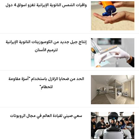
واقيات الشمس النانوية الإيرانية تغزو اسواق 4 دول
إنتاج جيل جديد من الكومبوزيتات النانوية الإيرانية
لترميم الأسنان
الحد من ضحايا الزلازل باستخدام "أسرّة مقاومة
للحطام"
سعي صيني لقيادة العالم في مجال الروبوتات