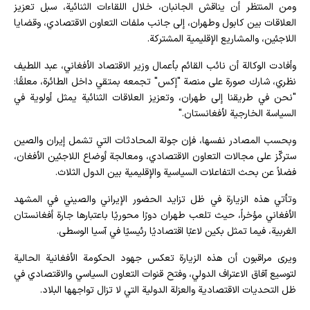
ومن المنتظر أن يناقش الجانبان، خلال اللقاءات الثنائية، سبل تعزيز
العلاقات بين كابول وطهران، إلى جانب ملفات التعاون الاقتصادي، وقضايا
اللاجئين، والمشاريع الإقليمية المشتركة.
وأفادت الوكالة أن نائب القائم بأعمال وزير الاقتصاد الأفغاني، عبد اللطيف
نظري، شارك صورة على منصة "إكس" تجمعه بمتقي داخل الطائرة، معلقًا:
"نحن في طريقنا إلى طهران، وتعزيز العلاقات الثنائية يمثل أولوية في
السياسة الخارجية لأفغانستان."
وبحسب المصادر نفسها، فإن جولة المحادثات التي تشمل إيران والصين
ستركّز على مجالات التعاون الاقتصادي، ومعالجة أوضاع اللاجئين الأفغان،
فضلاً عن بحث التفاعلات السياسية والإقليمية بين الدول الثلاث.
وتأتي هذه الزيارة في ظل تزايد الحضور الإيراني والصيني في المشهد
الأفغاني مؤخراً، حيث تلعب طهران دورًا محوريًا باعتبارها جارة أفغانستان
الغربية، فيما تمثل بكين لاعبًا اقتصاديًا رئيسيًا في آسيا الوسطى.
ويرى مراقبون أن هذه الزيارة تعكس جهود الحكومة الأفغانية الحالية
لتوسيع آفاق الاعتراف الدولي، وفتح قنوات التعاون السياسي والاقتصادي في
ظل التحديات الاقتصادية والعزلة الدولية التي لا تزال تواجهها البلاد.