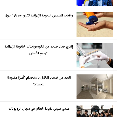
واقيات الشمس النانوية الإيرانية تغزو اسواق 4 دول
إنتاج جيل جديد من الكومبوزيتات النانوية الإيرانية
لترميم الأسنان
الحد من ضحايا الزلازل باستخدام "أسرّة مقاومة
للحطام"
سعي صيني لقيادة العالم في مجال الروبوتات