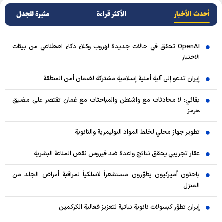
أحدث الأخبار
الأکثر قراءة
مثيرة للجدل
OpenAI تحقق في حالات جديدة لهروب وكلاء ذكاء اصطناعي من بيئات
الاختبار
إيران تدعو إلى آلية أمنية إسلامية مشتركة لضمان أمن المنطقة
بقائي: لا محادثات مع واشنطن والمباحثات مع عُمان تقتصر على مضيق
هرمز
تطوير جهاز محلي لخلط المواد البوليمرية والنانوية
عقار تجريبي يحقق نتائج واعدة ضد فيروس نقص المناعة البشرية
باحثون أميركيون يطوّرون مستشعراً لاسلكياً لمراقبة أمراض الجلد من
المنزل
إيران تطوّر كبسولات نانوية نباتية لتعزيز فعالية الكركمين