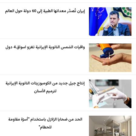
إيران تُصدّر معداتها الطبية إلى 60 دولة حول العالم
واقيات الشمس النانوية الإيرانية تغزو اسواق 4 دول
إنتاج جيل جديد من الكومبوزيتات النانوية الإيرانية
لترميم الأسنان
الحد من ضحايا الزلازل باستخدام "أسرّة مقاومة
للحطام"