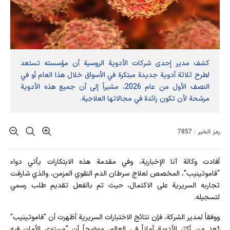
كشف مدير إحدى شركات الأدوية الروسية أن مؤسسته تستعد
لطرح ثلاثة أدوية جديدة مبتكرة في الأسواق خلال هذا العام أو في
النصف الأول من عام 2026، مشيراً إلى أن جميع هذه الأدوية
مرشحة لأن تكون رائدة في مجالاتها العلاجية.
رمز الخبر : 7857
أفادت وکالة آنا الإخباریة، وفي مقدمة هذه الابتكارات يأتي دواء
"فاموتينيب"، المخصص لعلاج سرطان الدم النقوي المزمن، والذي شارفت
تجاربه السريرية على الاكتمال، حيث تم بالفعل تقديم طلب رسمي
لتسجيله.
ووفقاً لمدير الشركة، فإن نتائج الاختبارات السريرية أظهرت أن "فاموتينيب"
يُعد من أكثر الأدوية أماناً في العالم، موضحاً أن "مستوى الأمان فيه