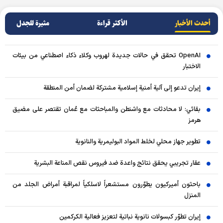
أحدث الأخبار
الأکثر قراءة
مثيرة للجدل
OpenAI تحقق في حالات جديدة لهروب وكلاء ذكاء اصطناعي من بيئات
الاختبار
إيران تدعو إلى آلية أمنية إسلامية مشتركة لضمان أمن المنطقة
بقائي: لا محادثات مع واشنطن والمباحثات مع عُمان تقتصر على مضيق
هرمز
تطوير جهاز محلي لخلط المواد البوليمرية والنانوية
عقار تجريبي يحقق نتائج واعدة ضد فيروس نقص المناعة البشرية
باحثون أميركيون يطوّرون مستشعراً لاسلكياً لمراقبة أمراض الجلد من
المنزل
إيران تطوّر كبسولات نانوية نباتية لتعزيز فعالية الكركمين