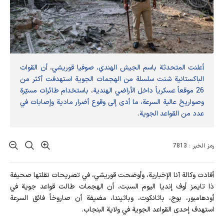
أعلنت المتحدثة باسم الجيش الهندي، صوفيا قوريشي، أن القوات
الباكستانية شنت سلسلة من الهجمات الجوية استهدفت أكثر من
26 موقعاً عسكرياً داخل الأراضي الهندية، باستخدام طائرات مسيّرة
وصواريخ عالية السرعة، ما أدى إلى وقوع أضرار مادية وإصابات في
عدد من القواعد الجوية.
رمز الخبر : 7813
أفادت وکالة آنا الإخباریة، وأوضحت قوريشي، في تصريحات نقلتها صحيفة
ذا تايمز أوف إنديا اليوم السبت، أن الهجمات طالت قواعد جوية في
أودهامبور، بوج، باثانكوت، وباثيندا، مضيفة أن صاروخاً فائق السرعة
استهدف إحدى القواعد الجوية في ولاية البنجاب.