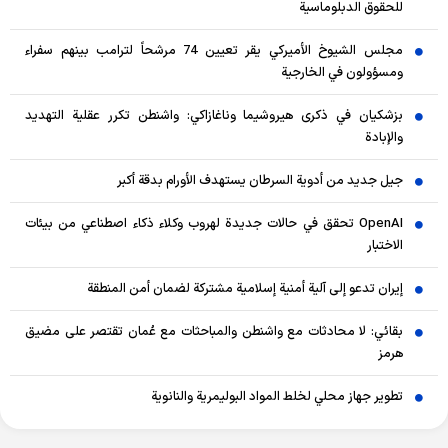
للحقوق الدبلوماسية
مجلس الشيوخ الأميركي يقر تعيين 74 مرشحاً لترامب بينهم سفراء
ومسؤولون في الخارجية
بزشكيان في ذكرى هيروشيما وناغازاكي: واشنطن تكرر عقلية التهديد
والإبادة
جيل جديد من أدوية السرطان يستهدف الأورام بدقة أكبر
OpenAI تحقق في حالات جديدة لهروب وكلاء ذكاء اصطناعي من بيئات
الاختبار
إيران تدعو إلى آلية أمنية إسلامية مشتركة لضمان أمن المنطقة
بقائي: لا محادثات مع واشنطن والمباحثات مع عُمان تقتصر على مضيق
هرمز
تطوير جهاز محلي لخلط المواد البوليمرية والنانوية