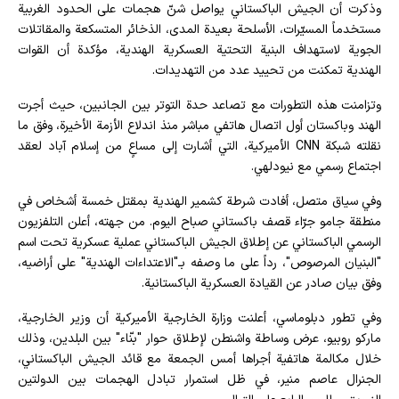
وذكرت أن الجيش الباكستاني يواصل شنّ هجمات على الحدود الغربية
مستخدماً المسيّرات، الأسلحة بعيدة المدى، الذخائر المتسكعة والمقاتلات
الجوية لاستهداف البنية التحتية العسكرية الهندية، مؤكدة أن القوات
الهندية تمكنت من تحييد عدد من التهديدات.
وتزامنت هذه التطورات مع تصاعد حدة التوتر بين الجانبين، حيث أجرت
الهند وباكستان أول اتصال هاتفي مباشر منذ اندلاع الأزمة الأخيرة، وفق ما
نقلته شبكة CNN الأميركية، التي أشارت إلى مساعٍ من إسلام آباد لعقد
اجتماع رسمي مع نيودلهي.
وفي سياق متصل، أفادت شرطة كشمير الهندية بمقتل خمسة أشخاص في
منطقة جامو جرّاء قصف باكستاني صباح اليوم. من جهته، أعلن التلفزيون
الرسمي الباكستاني عن إطلاق الجيش الباكستاني عملية عسكرية تحت اسم
"البنيان المرصوص"، رداً على ما وصفه بـ"الاعتداءات الهندية" على أراضيه،
وفق بيان صادر عن القيادة العسكرية الباكستانية.
وفي تطور دبلوماسي، أعلنت وزارة الخارجية الأميركية أن وزير الخارجية،
ماركو روبيو، عرض وساطة واشنطن لإطلاق حوار "بنّاء" بين البلدين، وذلك
خلال مكالمة هاتفية أجراها أمس الجمعة مع قائد الجيش الباكستاني،
الجنرال عاصم منير، في ظل استمرار تبادل الهجمات بين الدولتين