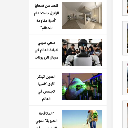
الحد من ضحايا
الزلازل باستخدام
"أسرّة مقاومة
للحطام"
سعي صيني
لقيادة العالم في
مجال الروبوتات
الصين تبتكر
أقوى كاميرا
تجسس في
العالم
"المكافحة
الحيوية" تنجي