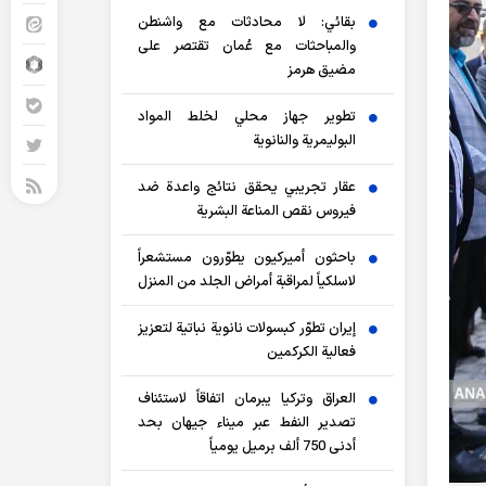
بقائي: لا محادثات مع واشنطن
والمباحثات مع عُمان تقتصر على
مضيق هرمز
تطوير جهاز محلي لخلط المواد
البوليمرية والنانوية
عقار تجريبي يحقق نتائج واعدة ضد
فيروس نقص المناعة البشرية
باحثون أميركيون يطوّرون مستشعراً
لاسلكياً لمراقبة أمراض الجلد من المنزل
إيران تطوّر كبسولات نانوية نباتية لتعزيز
فعالية الكركمين
العراق وتركيا يبرمان اتفاقاً لاستئناف
تصدير النفط عبر ميناء جيهان بحد
أدنى 750 ألف برميل يومياً