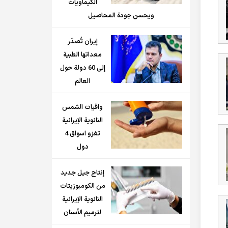
الكيماويات
ويحسن جودة المحاصيل
إيران تُصدّر
معداتها الطبية
إلى 60 دولة حول
العالم
واقيات الشمس
النانوية الإيرانية
تغزو اسواق 4
دول
إنتاج جيل جديد
من الكومبوزيتات
النانوية الإيرانية
لترميم الأسنان