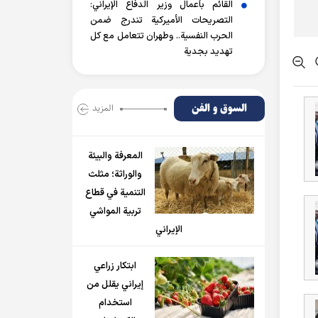
القائم بأعمال وزير الدفاع الإيراني:
التصريحات الأميركية تندرج ضمن
الحرب النفسية.. وطهران تتعامل مع كل
تهديد بجدية
السوق و الفن
المزید
المعرفة والبيئة
والوراثة؛ مثلث
التنمية في قطاع
تربية المواشي
الإيراني
ابتكار زراعي
إيراني يقلل من
استخدام