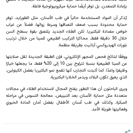
بإعادة التمعدن، بل توفر أيضًا حماية ميكروبيولوجية فاعلة.
يُذكر أن المواد المستخدمة حالياً في طب الأسنان، مثل الفلورايد، توفر
حماية محدودة بسبب ضعف التصاقها وسرعة زوالها، فضلاً عن غياب
خواص مضادة للبكتيريا. لكن الطلاء الجديد يلتصق بقوة بسطح السن
خلال 30 دقيقة فقط، محاكيًا التركيب الطبيعي للمينا من خلال ترتيب
بلورات الهيدروكسي أباتيت بطريقة منظمة.
ووفقًا لنتائج فحص المجهر الإلكتروني، فإن الطبقة الجديدة تقل صلابتها
عن المينا الطبيعية بنسبة تتراوح بين 10 إلى 20% فقط، ما يجعلها خيارًا
وظيفيًا واعدًا. كما أثبتت التجارب أنها تقمع نمو البكتيريا بفضل الكينولين،
الذي يعيق تكوّن البلاك ويدمر الخلايا البكتيرية.
ويرى الباحثون أن هذا التطور يفتح المجال لاستخدام الطلاء في مجالات
متعددة مثل حماية الأسنان بعد التبييض، معالجة التسوس في مراحله
المبكرة، وكذلك في طب أسنان الأطفال بفضل أمان المادة الحيوي
وفعاليتها طويلة الأمد.