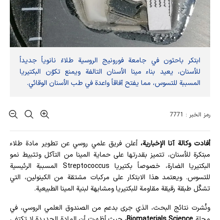
ابتكر باحثون في جامعة فورونيج الروسية طلاءً نانوياً جديداً
للأسنان، يعيد بناء مينا الأسنان التالفة ويمنع تكوّن البكتيريا
المسببة للتسوس، مما يفتح آفاقاً واعدة في طب الأسنان الوقائي.
رمز الخبر : 7771
أفادت وکالة آنا الإخباریة،
أعلن فريق علمي روسي عن تطوير مادة طلاء
مبتكرة للأسنان، تتميز بقدرتها على حماية المينا من التآكل وتثبيط نمو
البكتيريا الضارة، خصوصاً بكتيريا Streptococcus المسببة الرئيسية
للتسوس. ويعتمد هذا الابتكار على مركبات مشتقة من الكينولين، التي
تشكّل طبقة رقيقة مقاومة للبكتيريا ومشابهة لبنية المينا الطبيعية.
ونُشرت نتائج البحث، الذي جرى بدعم من الصندوق العلمي الروسي، في
مجلة
Biomaterials Science،
حيث أظهرت أن المادة الجديدة لا تكتفي