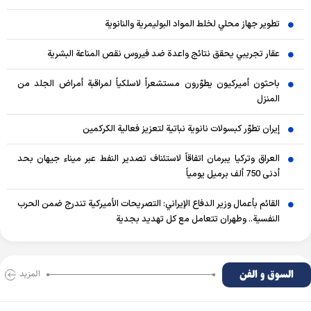
تطوير جهاز محلي لخلط المواد البوليمرية والنانوية
عقار تجريبي يحقق نتائج واعدة ضد فيروس نقص المناعة البشرية
باحثون أميركيون يطوّرون مستشعراً لاسلكياً لمراقبة أمراض الجلد من
المنزل
إيران تطوّر كبسولات نانوية نباتية لتعزيز فعالية الكركمين
العراق وتركيا يبرمان اتفاقاً لاستئناف تصدير النفط عبر ميناء جيهان بحد
أدنى 750 ألف برميل يومياً
القائم بأعمال وزير الدفاع الإيراني: التصريحات الأميركية تندرج ضمن الحرب
النفسية.. وطهران تتعامل مع كل تهديد بجدية
السوق و الفن
المزید